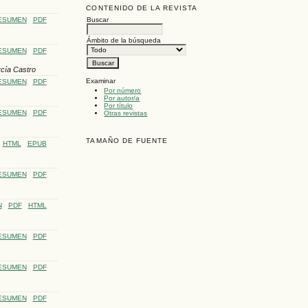
CONTENIDO DE LA REVISTA
ESUMEN
PDF
Buscar
Ámbito de la búsqueda
ESUMEN
PDF
rcía Castro
Examinar
ESUMEN
PDF
Por número
Por autor/a
Por título
ESUMEN
PDF
Otras revistas
TAMAÑO DE FUENTE
HTML
EPUB
ESUMEN
PDF
N
PDF
HTML
ESUMEN
PDF
ESUMEN
PDF
ESUMEN
PDF