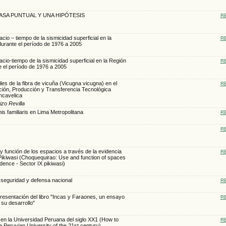
SA PUNTUAL Y UNA HIPÓTESIS
R
cio – tiempo de la sismicidad superficial en la
R
durante el período de 1976 a 2005
cio-tiempo de la sismicidad superficial en la Región
R
e el período de 1976 a 2005
iles de la fibra de vicuña (Vicugna vicugna) en el
R
ción, Producción y Transferencia Tecnológica
ncavelica
zo Revilla
is familiaris en Lima Metropolitana
R
R
 función de los espacios a través de la evidencia
R
X Pikiwasi (Choquequirao: Use and function of spaces
dence - Sector IX pikiwasi)
, seguridad y defensa nacional
R
resentación del libro "Incas y Faraones, un ensayo
R
 su desarrollo"
en la Universidad Peruana del siglo XX1 (How to
R
e Peruvian University of the 21st century)