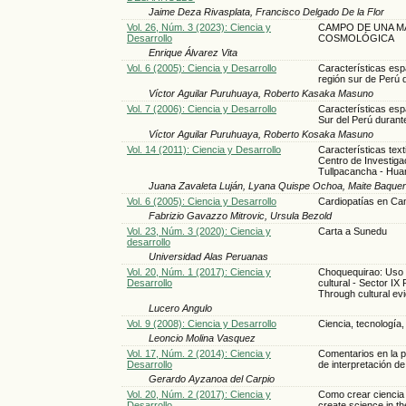
Jaime Deza Rivasplata, Francisco Delgado De la Flor
Vol. 26, Núm. 3 (2023): Ciencia y
CAMPO DE UNA MA
Desarrollo
COSMOLÓGICA
Enrique Álvarez Vita
Vol. 6 (2005): Ciencia y Desarrollo
Características espa
región sur de Perú 
Víctor Aguilar Puruhuaya, Roberto Kasaka Masuno
Vol. 7 (2006): Ciencia y Desarrollo
Características espa
Sur del Perú durant
Víctor Aguilar Puruhuaya, Roberto Kosaka Masuno
Vol. 14 (2011): Ciencia y Desarrollo
Características text
Centro de Investiga
Tullpacancha - Hua
Juana Zavaleta Luján, Lyana Quispe Ochoa, Maite Baqueri
Vol. 6 (2005): Ciencia y Desarrollo
Cardiopatías en Can
Fabrizio Gavazzo Mitrovic, Ursula Bezold
Vol. 23, Núm. 3 (2020): Ciencia y
Carta a Sunedu
desarrollo
Universidad Alas Peruanas
Vol. 20, Núm. 1 (2017): Ciencia y
Choquequirao: Uso y
Desarrollo
cultural - Sector I
Through cultural evi
Lucero Angulo
Vol. 9 (2008): Ciencia y Desarrollo
Ciencia, tecnología
Leoncio Molina Vasquez
Vol. 17, Núm. 2 (2014): Ciencia y
Comentarios en la p
Desarrollo
de interpretación de
Gerardo Ayzanoa del Carpio
Vol. 20, Núm. 2 (2017): Ciencia y
Como crear ciencia 
Desarrollo
create science in th