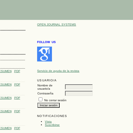
OPEN JOURNAL SYSTEMS
FOLLOW US
Servicio de ayuda de la revista
ESUMEN
PDF
USUARIO/A
ESUMEN
PDF
Nombre de
usuario/a
Contraseña
ESUMEN
PDF
No cerrar sesión
ESUMEN
PDF
NOTIFICACIONES
Vista
Suscribirse
ESUMEN
PDF