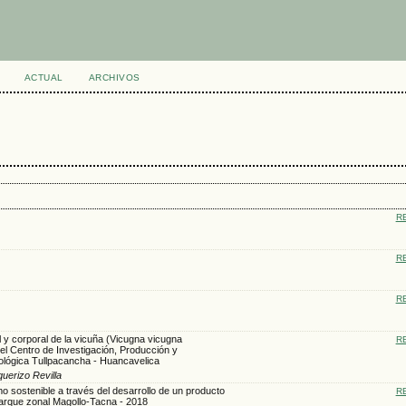
ACTUAL
ARCHIVOS
R
R
R
al y corporal de la vicuña (Vicugna vicugna
R
 el Centro de Investigación, Producción y
ológica Tullpacancha - Huancavelica
uerizo Revilla
mo sostenible a través del desarrollo de un producto
R
 parque zonal Magollo-Tacna - 2018