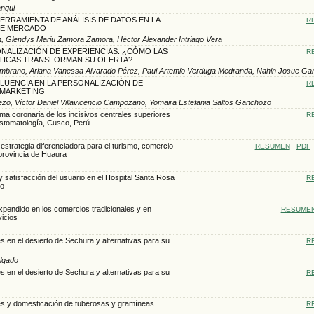
anqui
ERRAMIENTA DE ANÁLISIS DE DATOS EN LA
R
DE MERCADO
ín, Glendys Mariu Zamora Zamora, Héctor Alexander Intriago Vera
ONALIZACIÓN DE EXPERIENCIAS: ¿CÓMO LAS
R
TICAS TRANSFORMAN SU OFERTA?
Zambrano, Ariana Vanessa Alvarado Pérez, Paul Artemio Verduga Medranda, Nahin Josue Ga
NFLUENCIA EN LA PERSONALIZACIÓN DE
R
 MARKETING
rezo, Víctor Daniel Villavicencio Campozano, Yomaira Estefania Saltos Ganchozo
forma coronaria de los incisivos centrales superiores
R
Estomatología, Cusco, Perú
estrategia diferenciadora para el turismo, comercio
RESUMEN
PDF
 provincia de Huaura
y satisfacción del usuario en el Hospital Santa Rosa
R
do
xpendido en los comercios tradicionales y en
RESUME
icios
 en el desierto de Sechura y alternativas para su
R
elgado
 en el desierto de Sechura y alternativas para su
R
s y domesticación de tuberosas y gramíneas
R