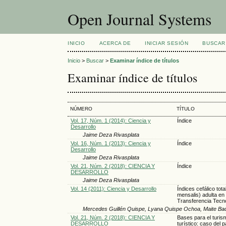
Open Journal Systems
INICIO
ACERCA DE
INICIAR SESIÓN
BUSCAR
Inicio
>
Buscar
>
Examinar índice de títulos
Examinar índice de títulos
NÚMERO
TÍTULO
Vol. 17, Núm. 1 (2014): Ciencia y
Índice
Desarrollo
Jaime Deza Rivasplata
Vol. 16, Núm. 1 (2013): Ciencia y
Índice
Desarrollo
Jaime Deza Rivasplata
Vol. 21, Núm. 2 (2018): CIENCIA Y
Índice
DESARROLLO
Jaime Deza Rivasplata
Vol. 14 (2011): Ciencia y Desarrollo
Índices cefálico tot
mensalis) adulta en
Transferencia Tecn
Mercedes Guillén Quispe, Lyana Quispe Ochoa, Maite Baq
Vol. 21, Núm. 2 (2018): CIENCIA Y
Bases para el turis
DESARROLLO
turístico: caso del