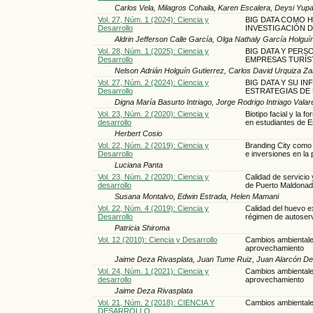
Carlos Vela, Milagros Cohaila, Karen Escalera, Deysi Yup
Vol. 27, Núm. 1 (2024): Ciencia y
BIG DATA COMO H
Desarrollo
INVESTIGACIÓN 
Aldrin Jefferson Calle García, Olga Nathaly García Holgu
Vol. 28, Núm. 1 (2025): Ciencia y
BIG DATA Y PERS
Desarrollo
EMPRESAS TURÍS
Nelson Adrián Holguín Gutierrez, Carlos David Urquiza 
Vol. 27, Núm. 2 (2024): Ciencia y
BIG DATA Y SU I
Desarrollo
ESTRATEGIAS DE
Digna María Basurto Intriago, Jorge Rodrigo Intriago Vala
Vol. 23, Núm. 2 (2020): Ciencia y
Biotipo facial y la 
desarrollo
en estudiantes de 
Herbert Cosio
Vol. 22, Núm. 2 (2019): Ciencia y
Branding City como 
Desarrollo
e inversiones en la
Luciana Panta
Vol. 23, Núm. 2 (2020): Ciencia y
Calidad de servicio 
desarrollo
de Puerto Maldona
Susana Montalvo, Edwin Estrada, Helen Mamani
Vol. 22, Núm. 4 (2019): Ciencia y
Calidad del huevo e
Desarrollo
régimen de autoserv
Patricia Shiroma
Vol. 12 (2010): Ciencia y Desarrollo
Cambios ambientales
aprovechamiento
Jaime Deza Rivasplata, Juan Tume Ruiz, Juan Alarcón D
Vol. 24, Núm. 1 (2021): Ciencia y
Cambios ambientales
desarrollo
aprovechamiento
Jaime Deza Rivasplata
Vol. 21, Núm. 2 (2018): CIENCIA Y
Cambios ambientale
DESARROLLO