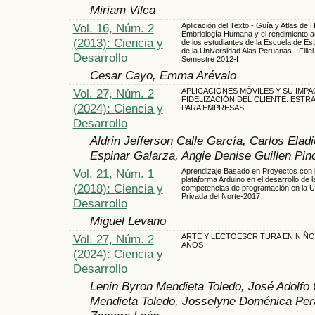
Miriam Vilca
Vol. 16, Núm. 2
Aplicación del Texto - Guía y Atlas de H
Embriología Humana y el rendimiento 
(2013): Ciencia y
de los estudiantes de la Escuela de Es
de la Universidad Alas Peruanas - Filia
Desarrollo
Semestre 2012-I
Cesar Cayo, Emma Arévalo
Vol. 27, Núm. 2
APLICACIONES MÓVILES Y SU IMPA
FIDELIZACIÓN DEL CLIENTE: ESTR
(2024): Ciencia y
PARA EMPRESAS
Desarrollo
Aldrin Jefferson Calle García, Carlos Elad
Espinar Galarza, Angie Denise Guillen Pin
Vol. 21, Núm. 1
Aprendizaje Basado en Proyectos con 
plataforma Arduino en el desarrollo de l
(2018): Ciencia y
competencias de programación en la U
Privada del Norte-2017
Desarrollo
Miguel Levano
Vol. 27, Núm. 2
ARTE Y LECTOESCRITURA EN NIÑOS
AÑOS
(2024): Ciencia y
Desarrollo
Lenin Byron Mendieta Toledo, José Adolfo 
Mendieta Toledo, Josselyne Doménica Pera