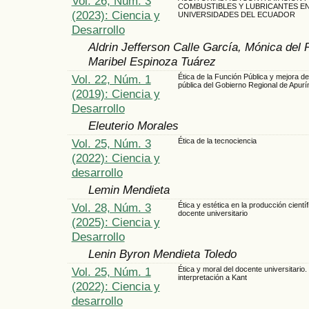
Vol. 26, Núm. 3
COMBUSTIBLES Y LUBRICANTES EN
(2023): Ciencia y
UNIVERSIDADES DEL ECUADOR
Desarrollo
Aldrin Jefferson Calle García, Mónica del 
Maribel Espinoza Tuárez
Vol. 22, Núm. 1
Ética de la Función Pública y mejora de
pública del Gobierno Regional de Apur
(2019): Ciencia y
Desarrollo
Eleuterio Morales
Vol. 25, Núm. 3
Ética de la tecnociencia
(2022): Ciencia y
desarrollo
Lemin Mendieta
Vol. 28, Núm. 3
Ética y estética en la producción científ
docente universitario
(2025): Ciencia y
Desarrollo
Lenin Byron Mendieta Toledo
Vol. 25, Núm. 1
Ética y moral del docente universitario
interpretación a Kant
(2022): Ciencia y
desarrollo