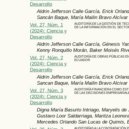
Desarrollo
Aldrin Jefferson Calle García, Erick Orlan
Sancán Baque, María Mailin Bravo Alcívar
Vol. 27, Núm. 1
AUDITORÍA DE LA GESTIÓN DE TE
DE LA INFORMACIÓN EN EL SECTO
(2024): Ciencia y
Desarrollo
Aldrin Jefferson Calle García, Génesis Y
Kenny Ronquillo Morán, Baker Moisés Rive
Vol. 27, Núm. 2
AUDITORÍA DE OBRAS PÚBLICAS EN
ECUADOR
(2024): Ciencia y
Desarrollo
Aldrin Jefferson Calle García, Erick Orlan
Sancan Baque, María Mailin Bravo Alcivar
Vol. 27, Núm. 3
AUDITORÍA FINANCIERA COMO EST
DE LAS DECISIONES EMPRESARIAL
(2024): Ciencia y
Desarrollo
Digna María Basurto Intriago, Maryelis de 
Gustavo Loor Saldarriaga, Maritza Leonor
Mercedes Orlando San Lucas de Quimis, 
AUDITORÍAS A LA CONTRATACIÓN P