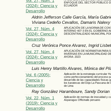
Vol. 27, Núm. 1
ENFOQUE DEL SECTOR PÚBLICO D
(2024): Ciencia y
ECUADOR
Desarrollo
Aldrin Jefferson Calle García, María Gabr
Viviana Cedeño Cevallos, Damaris Nalexy
Vol. 27, Núm. 4
APLICACIÓN DE LA NORMA DE CO
INTERNO 407-3 EN EL GOBIERNO
(2024): Ciencia y
DESCENTRALIZADO MUNICIPAL PO
Desarrollo
Cruz Verónica Ponce Alvarez, Ingrid Lisb
Vol. 27, Núm. 4
APLICACIÓN DE NORMATIVA PARA 
INVERSAS EN LA MUNICIPALIDAD DE
(2024): Ciencia y
AYORA: 2023
Desarrollo
Luis Henry Martillo Alvares, Mónica del P
Vol. 6 (2005):
Aplicación de la estrategia curricular 
como perfeccionamiento del proceso pa
Ciencia y
desarrollo de las capacidades físicas 
los karatecas del Dojo La Pascana de l
Desarrollo
de Lima
Ray González Haramboure, Sandy Dorian I
Vol. 22, Núm. 1
Aplicación de normas de inocuidad y ca
Asparagus Officinalis peruano
(2019): Ciencia y
Desarrollo