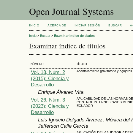
Open Journal Systems
INICIO
ACERCA DE
INICIAR SESIÓN
BUSCAR
A
Inicio
>
Buscar
>
Examinar índice de títulos
Examinar índice de títulos
NÚMERO
TÍTULO
Vol. 18, Núm. 2
Apantallamiento gravitatorio y agujeros
(2015): Ciencia y
Desarrollo
Enrique Álvarez Vita
Vol. 26, Núm. 3
APLICABILIDAD DE LAS NORMAS DE
CONTROL INTERNO: CASOS MUNIC
(2023): Ciencia y
ECUADOR
Desarrollo
Luis Ignacio Delgado Álvarez, Mónica del 
Jefferson Calle García
APLICACIÓN DE LA AUDITORÍA DES