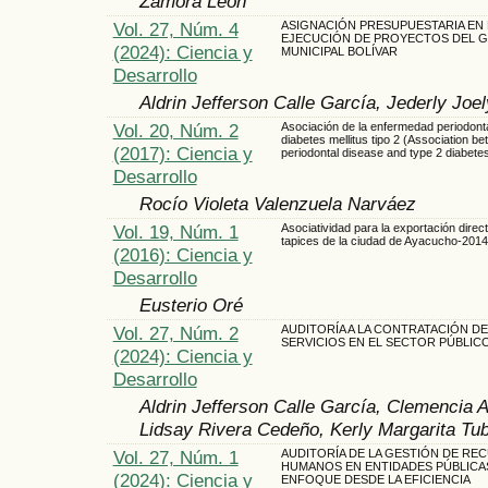
Zamora León
Vol. 27, Núm. 4
ASIGNACIÓN PRESUPUESTARIA EN 
EJECUCIÓN DE PROYECTOS DEL 
(2024): Ciencia y
MUNICIPAL BOLÍVAR
Desarrollo
Aldrin Jefferson Calle García, Jederly Jo
Vol. 20, Núm. 2
Asociación de la enfermedad periodonta
diabetes mellitus tipo 2 (Association b
(2017): Ciencia y
periodontal disease and type 2 diabetes
Desarrollo
Rocío Violeta Valenzuela Narváez
Vol. 19, Núm. 1
Asociatividad para la exportación direc
tapices de la ciudad de Ayacucho-2014
(2016): Ciencia y
Desarrollo
Eusterio Oré
Vol. 27, Núm. 2
AUDITORÍA A LA CONTRATACIÓN DE
SERVICIOS EN EL SECTOR PÚBLIC
(2024): Ciencia y
Desarrollo
Aldrin Jefferson Calle García, Clemencia 
Lidsay Rivera Cedeño, Kerly Margarita T
Vol. 27, Núm. 1
AUDITORÍA DE LA GESTIÓN DE RE
HUMANOS EN ENTIDADES PÚBLICA
(2024): Ciencia y
ENFOQUE DESDE LA EFICIENCIA