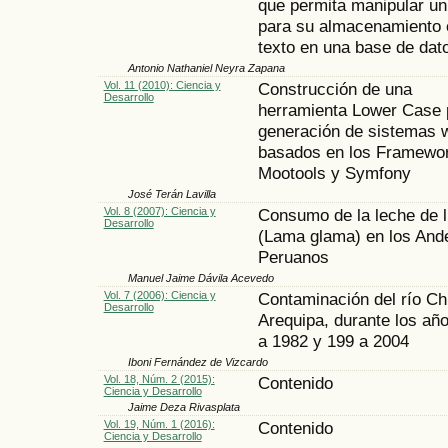
que permita manipular un
para su almacenamiento
texto en una base de dat
Antonio Nathaniel Neyra Zapana
Vol. 11 (2010): Ciencia y
Construcción de una
Desarrollo
herramienta Lower Case 
generación de sistemas 
basados en los Framewo
Mootools y Symfony
José Terán Lavilla
Vol. 8 (2007): Ciencia y
Consumo de la leche de 
Desarrollo
(Lama glama) en los And
Peruanos
Manuel Jaime Dávila Acevedo
Vol. 7 (2006): Ciencia y
Contaminación del río Chi
Desarrollo
Arequipa, durante los añ
a 1982 y 199 a 2004
Iboni Fernández de Vizcardo
Vol. 18, Núm. 2 (2015):
Contenido
Ciencia y Desarrollo
Jaime Deza Rivasplata
Vol. 19, Núm. 1 (2016):
Contenido
Ciencia y Desarrollo