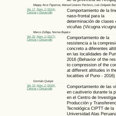
Mappy Arce Figueroa, Manuel Linares Pacheco, Luis Delgado Ba
Vol. 17, Núm. 2 (2014):
Comportamiento de la lin
Ciencia y Desarrollo
naso-frontal para la
determinación de clases 
vicuñas (Vicugna vicugna
Marco Zúñiga, Norma Bujaico
Vol. 20, Núm. 2 (2017):
Comportamiento de la
Ciencia y Desarrollo
resistencia a la compresi
concreto a diferentes alti
en las localidades de Pu
2016 (Behavior of the res
to compression of the co
at different altitudes in th
localities of Puno - 2016)
Germán Quispe
Vol. 19, Núm. 2 (2016):
Comportamiento de las v
Ciencia y Desarrollo
en cautiverio durante la p
en el Centro de Investiga
Producción y Transferenc
Tecnológica CIPTT de la
Universidad Alas Peruan