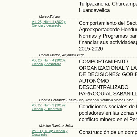
Tullpacancha, Churcamp
Huancavelica
Marco Zúñiga
Vol. 25, Núm. 1 (2022):
Comportamiento del Sect
Ciencia y desarrollo
Agroexportadorde Hondur
Normas y Programas par
financiar sus actividades
2015-2020
Héctor Madrid, Alejandro Vega
Vol. 26, Núm. 4 (2023):
COMPORTAMIENTO
Ciencia y desarrollo
ORGANIZACIONAL Y LA
DE DECISIONES: GOB
AUTONÓMO
DESCENTRALIZADO
PARROQUIAL SABANIL
Daniela Fernanda Castro Lino, Jessenia Herminia Morán Chilán
Vol. 22, Núm. 3 (2019):
Condiciones sociales de 
Ciencia y Desarrollo
pobladores en las zonas 
conflicto minero en el Pe
Máximo Ramirez Julca
Vol. 11 (2010): Ciencia y
Construcción de un com
Desarrollo