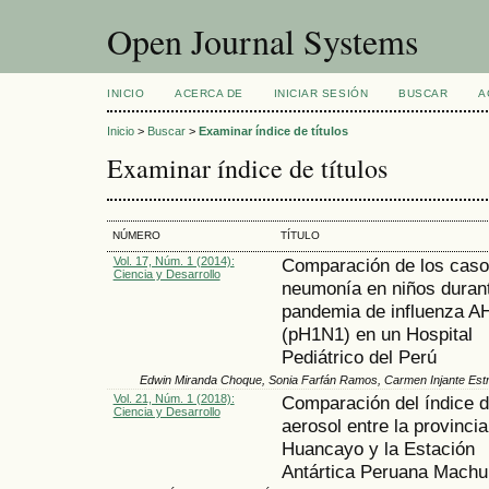
Open Journal Systems
INICIO
ACERCA DE
INICIAR SESIÓN
BUSCAR
A
Inicio
>
Buscar
>
Examinar índice de títulos
Examinar índice de títulos
NÚMERO
TÍTULO
Vol. 17, Núm. 1 (2014):
Comparación de los caso
Ciencia y Desarrollo
neumonía en niños durant
pandemia de influenza 
(pH1N1) en un Hospital
Pediátrico del Perú
Edwin Miranda Choque, Sonia Farfán Ramos, Carmen Injante Est
Vol. 21, Núm. 1 (2018):
Comparación del índice 
Ciencia y Desarrollo
aerosol entre la provincia
Huancayo y la Estación
Antártica Peruana Machu