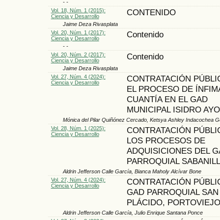
- -
Vol. 18, Núm. 1 (2015):
CONTENIDO
Ciencia y Desarrollo
Jaime Deza Rivasplata
Vol. 20, Núm. 1 (2017):
Contenido
Ciencia y Desarrollo
- -
Vol. 20, Núm. 2 (2017):
Contenido
Ciencia y Desarrollo
Jaime Deza Rivasplata
Vol. 27, Núm. 4 (2024):
CONTRATACIÓN PÚBLI
Ciencia y Desarrollo
EL PROCESO DE ÍNFIM
CUANTÍA EN EL GAD
MUNICIPAL ISIDRO AY
Mónica del Pilar Quiñónez Cercado, Ketsya Ashley Indacochea 
Vol. 28, Núm. 1 (2025):
CONTRATACIÓN PÚBLI
Ciencia y Desarrollo
LOS PROCESOS DE
ADQUISICIONES DEL G
PARROQUIAL SABANIL
Aldrin Jefferson Calle García, Bianca Maholy Alcívar Bone
Vol. 27, Núm. 4 (2024):
CONTRATACIÓN PÚBLI
Ciencia y Desarrollo
GAD PARROQUIAL SAN
PLÁCIDO, PORTOVIEJ
Aldrin Jefferson Calle García, Julio Enrique Santana Ponce