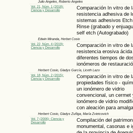
Julio Ángeles, Roberto Ángeles
Vol. 21, Núm. 1 (2018):
Comparación In vitro de l
Ciencia y Desarrollo
resistencia adhesiva de l
sistemas adhesivos Etch
Rinse (grabado y enjuagu
self etch (Autograbado)
Edwin Miranda, Herbet Cosio
Vol. 22, Núm. 4 (2019):
Comparación in vitro de l
Ciencia y Desarrollo
resistencia erosiva ácida
diferentes tiempos de do
ionómeros de restauraci
Herbert Cosio, Gladys García, Liceth Lazo
Vol. 18, Núm. 2 (2015):
Comparación in vitro de l
Ciencia y Desarrollo
propiedades físico - quí
un ionómero de vidrio
convencional, un cermet 
ionómero de vidrio modif
con aleación para amalg
Herbert Cosio, Gladys Zuñiga, María Zvietcovich
Vol. 7 (2006): Ciencia y
Compilación del patrimon
Desarrollo
monumental, casonas e i
de la provincia de Arequi