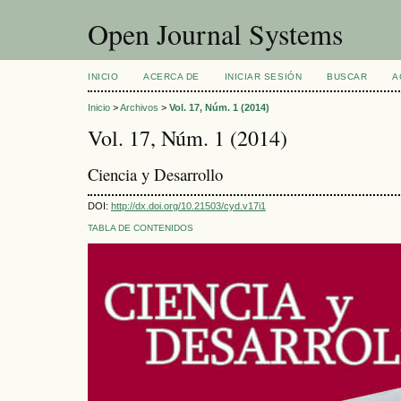
Open Journal Systems
INICIO
ACERCA DE
INICIAR SESIÓN
BUSCAR
A
Inicio
>
Archivos
>
Vol. 17, Núm. 1 (2014)
Vol. 17, Núm. 1 (2014)
Ciencia y Desarrollo
DOI:
http://dx.doi.org/10.21503/cyd.v17i1
TABLA DE CONTENIDOS