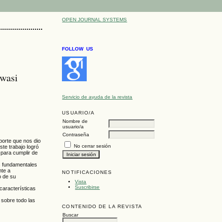
OPEN JOURNAL SYSTEMS
FOLLOW US
iwasi
Servicio de ayuda de la revista
USUARIO/A
Nombre de
usuario/a
Contraseña
aporte que nos dio
No cerrar sesión
ste trabajo logró
; para cumplir de
as fundamentales
nte a
NOTIFICACIONES
o de su
Vista
Suscribirse
 características
 sobre todo las
CONTENIDO DE LA REVISTA
Buscar