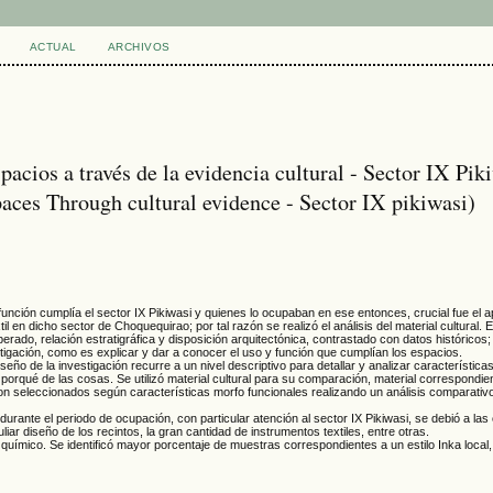
ACTUAL
ARCHIVOS
acios a través de la evidencia cultural - Sector IX Pik
aces Through cultural evidence - Sector IX pikiwasi)
función cumplía el sector IX Pikiwasi y quienes lo ocupaban en ese entonces, crucial fue el 
l en dicho sector de Choquequirao; por tal razón se realizó el análisis del material cultural. E
perado, relación estratigráfica y disposición arquitectónica, contrastado con datos históricos
tigación, como es explicar y dar a conocer el uso y función que cumplían los espacios.
iseño de la investigación recurre a un nivel descriptivo para detallar y analizar característic
l porqué de las cosas. Se utilizó material cultural para su comparación, material correspondie
n seleccionados según características morfo funcionales realizando un análisis comparativ
durante el periodo de ocupación, con particular atención al sector IX Pikiwasi, se debió a las
iar diseño de los recintos, la gran cantidad de instrumentos textiles, entre otras.
 químico. Se identificó mayor porcentaje de muestras correspondientes a un estilo Inka local,