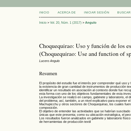
INICIO
ACERCA DE
INICIAR SESIÓN
BUSCAR
Inicio
>
Vol. 20, Núm. 1 (2017)
>
Angulo
Choquequirao: Uso y función de los esp
(Choquequirao: Use and function of sp
Lucero Angulo
Resumen
El propósito del estudio fue el interés por comprender qué uso y 
la existencia de gran cantidad de instrumentos de producción texti
identificar un resultado en asociación al contexto donde fue recu
esta forma con uno de los objetivos fundamentales de esta inves
La investigación se realizó en campo, gabinete y laboratorio, el d
del problema; así, también, a un nivel explicativo para exponer e
Machupicchu y otros sectores de Choquequirao, los cuales fuero
composición.
El objetivo de entender las actividades que se habrían suscitado 
únicas que este presenta; como su ubicación estratégica, el pecul
Los resultados fueron analizados en gabinete y laboratorio físico
de herramientas de producción textil