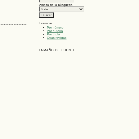
Ámbito de la búsqueda
Examinar
Por número
Por autor/a
Por título
Otras revistas
TAMAÑO DE FUENTE