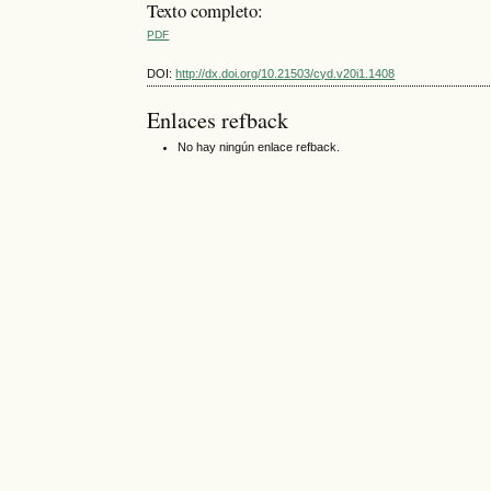
Texto completo:
PDF
DOI:
http://dx.doi.org/10.21503/cyd.v20i1.1408
Enlaces refback
No hay ningún enlace refback.