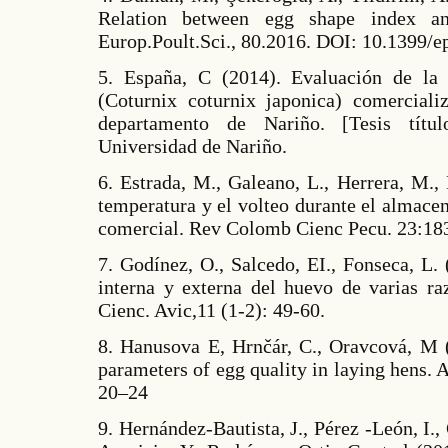
Relation between egg shape index and
Europ.Poult.Sci., 80.2016. DOI: 10.1399/e
5. España, C (2014). Evaluación de la
(Coturnix coturnix japonica) comerciali
departamento de Nariño. [Tesis títul
Universidad de Nariño.
6. Estrada, M., Galeano, L., Herrera, M.,
temperatura y el volteo durante el almace
comercial. Rev Colomb Cienc Pecu. 23:18
7. Godínez, O., Salcedo, EI., Fonseca, L.
interna y externa del huevo de varias ra
Cienc. Avic,11 (1-2): 49-60.
8. Hanusova E, Hrnčár, C., Oravcová, M 
parameters of egg quality in laying hens. A
20–24
9. Hernández-Bautista, J., Pérez -León, I.,