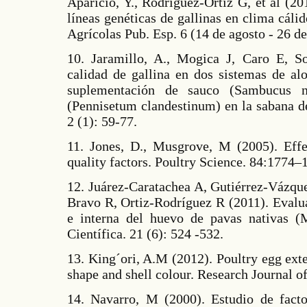
Aparicio, Y., Rodríguez-Ortiz G, et al (2
líneas genéticas de gallinas en clima cál
Agrícolas Pub. Esp. 6 (14 de agosto - 26 d
10. Jaramillo, A., Mogica J, Caro E, So
calidad de gallina en dos sistemas de al
suplementación de sauco (Sambucus n
(Pennisetum clandestinum) en la sabana 
2 (1): 59-77.
11. Jones, D., Musgrove, M (2005). Effe
quality factors. Poultry Science. 84:1774–
12. Juárez-Caratachea A, Gutiérrez-Vázq
Bravo R, Ortiz-Rodríguez R (2011). Evalua
e interna del huevo de pavas nativas (M
Científica. 21 (6): 524 -532.
13. King´ori, A.M (2012). Poultry egg exte
shape and shell colour. Research Journal of
14. Navarro, M (2000). Estudio de facto