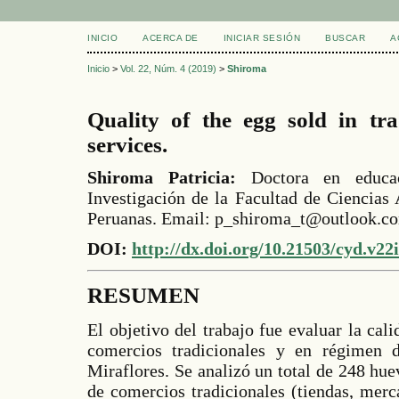
INICIO
ACERCA DE
INICIAR SESIÓN
BUSCAR
A
Inicio
>
Vol. 22, Núm. 4 (2019)
>
Shiroma
Quality of the egg sold in tra
services.
Shiroma Patricia:
Doctora en educac
Investigación de la Facultad de Ciencias
Peruanas. Email: p_shiroma_t@outlook.c
DOI:
http://dx.doi.org/10.21503/cyd.v22
RESUMEN
El objetivo del trabajo fue evaluar la ca
comercios tradicionales y en régimen de
Miraflores. Se analizó un total de 248 hu
de comercios tradicionales (tiendas, mer