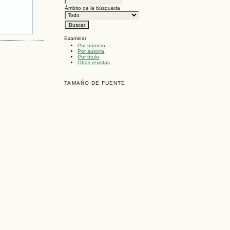
Ámbito de la búsqueda
Examinar
Por número
Por autor/a
Por título
Otras revistas
TAMAÑO DE FUENTE