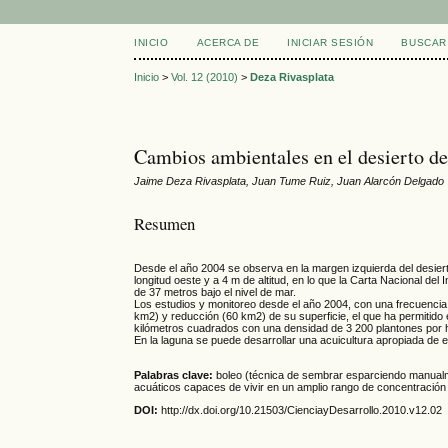
INICIO
ACERCA DE
INICIAR SESIÓN
BUSCAR
Inicio
>
Vol. 12 (2010)
>
Deza Rivasplata
Cambios ambientales en el desierto de
Jaime Deza Rivasplata, Juan Tume Ruiz, Juan Alarcón Delgado
Resumen
Desde el año 2004 se observa en la margen izquierda del desiert
longitud oeste y a 4 m de altitud, en lo que la Carta Nacional de
de 37 metros bajo el nivel de mar.
Los estudios y monitoreo desde el año 2004, con una frecuencia 
km2) y reducción (60 km2) de su superficie, el que ha permitido e
kilómetros cuadrados con una densidad de 3 200 plantones por 
En la laguna se puede desarrollar una acuicultura apropiada de 
Palabras clave:
boleo (técnica de sembrar esparciendo manualmen
acuáticos capaces de vivir en un amplio rango de concentración 
DOI:
http://dx.doi.org/10.21503/CienciayDesarrollo.2010.v12.02