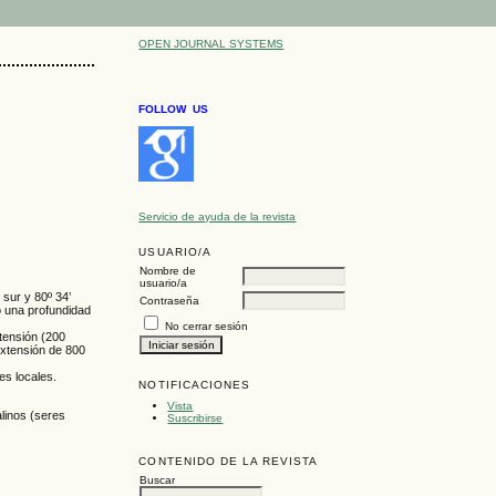
OPEN JOURNAL SYSTEMS
FOLLOW US
Servicio de ayuda de la revista
USUARIO/A
Nombre de
usuario/a
 sur y 80º 34’
Contraseña
io una profundidad
No cerrar sesión
xtensión (200
 extensión de 800
es locales.
NOTIFICACIONES
Vista
alinos (seres
Suscribirse
CONTENIDO DE LA REVISTA
Buscar