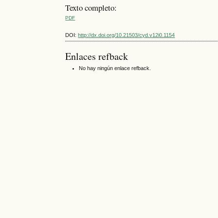
Texto completo:
PDF
DOI:
http://dx.doi.org/10.21503/cyd.v12i0.1154
Enlaces refback
No hay ningún enlace refback.