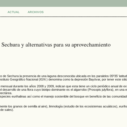
ACTUAL
ARCHIVOS
 Sechura y alternativas para su aprovechamiento
o de Sechura la presencia de una laguna desconocida ubicada en los paralelos 05º35’ latitud
l Instituto Geográfico Nacional (IGN ) denomina como la depresión Bayóvar, por tener este sit
mensual durante los años 2008 y 2009, indican que esta tiene un ciclo periódico anual de e
l desarrollo de una flora cuyo biotipo dominante es el algarrobo (Prosopis julyflora), en una
hectárea.
especies eurihalinas así como el manejo sostenible del bosque en beneficio de las comunidad
te los granos de semilla al aire), limnología (estudio de los ecosistemas acuáticos), eurih
de sales).