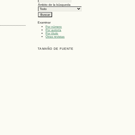
Ámbito de la búsqueda
Examinar
Por número
Por autor/a
Por título
Otras revistas
TAMAÑO DE FUENTE