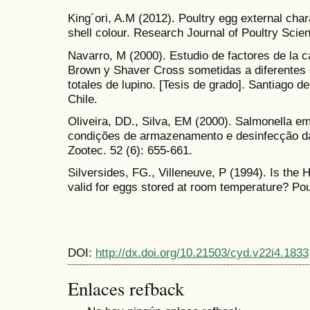
King´ori, A.M (2012). Poultry egg external cha
shell colour. Research Journal of Poultry Scie
Navarro, M (2000). Estudio de factores de la 
Brown y Shaver Cross sometidas a diferentes 
totales de lupino. [Tesis de grado]. Santiago d
Chile.
Oliveira, DD., Silva, EM (2000). Salmonella e
condições de armazenamento e desinfecção da
Zootec. 52 (6): 655-661.
Silversides, FG., Villeneuve, P (1994). Is the 
valid for eggs stored at room temperature? Poul
DOI:
http://dx.doi.org/10.21503/cyd.v22i4.1833
Enlaces refback