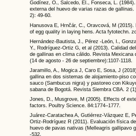
Godínez, O., Salcedo, EI., Fonseca, L. (1984).
externa del huevo de varias razas de gallinas.
2): 49-60.
Hanusova E, Hrnčár, C., Oravcová, M (2015). 
of egg quality in laying hens. Acta fytotechn. z
Hernández-Bautista, J., Pérez -León, I., Gonza
Y., Rodríguez-Ortiz G, et al (2013). Calidad de
de gallinas en clima cálido. Revista Mexicana 
(14 de agosto - 26 de septiembre):1107-1118.
Jaramillo, A., Mogica J, Caro E, Sosa, J (2018
gallina en dos sistemas de alojamiento-piso c
sauco (Sambucus nigra) y pastoreo con Kikuy
sabana de Bogotá. Revista Siembra CBA. 2 (1)
Jones, D., Musgrove, M (2005). Effects of ext
factors. Poultry Science. 84:1774–1777.
Juárez-Caratachea A, Gutiérrez-Vázquez E, 
Ortiz-Rodríguez R (2011). Evaluación física de 
huevo de pavas nativas (Melleagris gallipavo g.
-532.