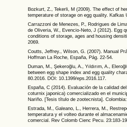
Bozkurt, Z., Tekerli, M (2009). The effect of h
temperature of storage on egg quality. Kafkas 
Carrazzoni de Menezes, P., Rodrigues de Lima,
de Oliveria, W., Evencio-Neto, J (2012). Egg qua
conditions of storage, ages and housing densiti
2069.
Coutts, Jeffrey., Wilson, G. (2007). Manual Pr
Hoffman La Roche, España, Pág. 22-54.
Duman, M., Şekeroğlu, A., Yıldırım, A., Eleroğl
between egg shape index and egg quality charac
80.2016. DOI: 10.1399/eps.2016.117.
España, C (2014). Evaluación de la calidad de
coturnix japonica) comercializado en el munic
Nariño. [Tesis título de zootecnista]. Colombia
Estrada, M., Galeano, L., Herrera, M., Restrepo
temperatura y el volteo durante el almacenami
comercial. Rev Colomb Cienc Pecu. 23:183-1