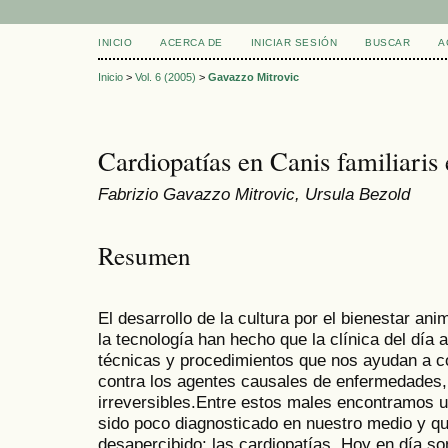
INICIO
ACERCA DE
INICIAR SESIÓN
BUSCAR
A
Inicio
>
Vol. 6 (2005)
>
Gavazzo Mitrovic
Cardiopatías en Canis familiari
Fabrizio Gavazzo Mitrovic, Ursula Bezold
Resumen
El desarrollo de la cultura por el bienestar an
la tecnología han hecho que la clínica del día
técnicas y procedimientos que nos ayudan a co
contra los agentes causales de enfermedades,
irreversibles.Entre estos males encontramos 
sido poco diagnosticado en nuestro medio y 
desapercibido: las cardiopatías. Hoy en día s