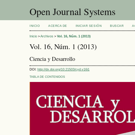
Open Journal Systems
INICIO
ACERCA DE
INICIAR SESIÓN
BUSCAR
A
Inicio
>
Archivos
>
Vol. 16, Núm. 1 (2013)
Vol. 16, Núm. 1 (2013)
Ciencia y Desarrollo
DOI:
http://dx.doi.org/10.21503/cyd.v16i1
TABLA DE CONTENIDOS