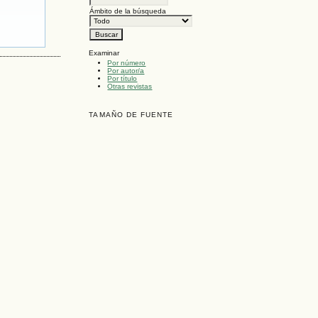
Ámbito de la búsqueda
Examinar
Por número
Por autor/a
Por título
Otras revistas
TAMAÑO DE FUENTE