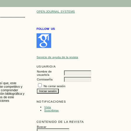
OPEN JOURNAL SYSTEMS
FOLLOW US
Servicio de ayuda de la revista
USUARIO/A
Nombre de
usuario/a
Contraseña
sí que, este
No cerrar sesión
te competitivo y
có comprender
ón bibliográfica y
dos de este
aciones
NOTIFICACIONES
Vista
Suscribirse
CONTENIDO DE LA REVISTA
Buscar