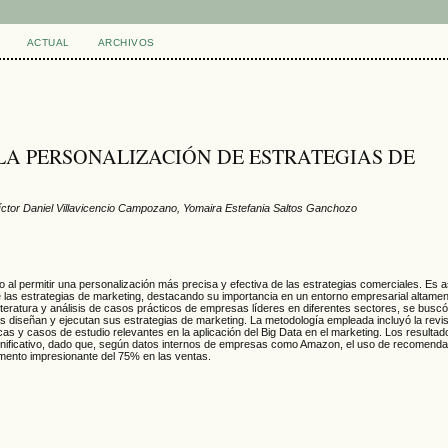
ACTUAL
ARCHIVOS
 LA PERSONALIZACIÓN DE ESTRATEGIAS DE
Víctor Daniel Villavicencio Campozano, Yomaira Estefania Saltos Ganchozo
 al permitir una personalización más precisa y efectiva de las estrategias comerciales. Es a
de las estrategias de marketing, destacando su importancia en un entorno empresarial altamen
a literatura y análisis de casos prácticos de empresas líderes en diferentes sectores, se bus
 diseñan y ejecutan sus estrategias de marketing. La metodología empleada incluyó la revisi
icas y casos de estudio relevantes en la aplicación del Big Data en el marketing. Los resulta
 significativo, dado que, según datos internos de empresas como Amazon, el uso de recomend
mento impresionante del 75% en las ventas.