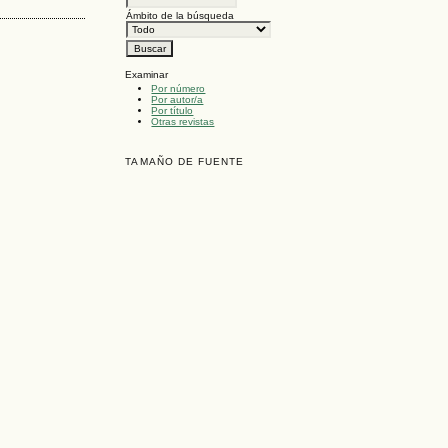
Ámbito de la búsqueda
Examinar
Por número
Por autor/a
Por título
Otras revistas
TAMAÑO DE FUENTE