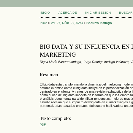
INICIO
ACERCA DE
INICIAR SESIÓN
BUSCAR
Inicio
>
Vol. 27, Núm. 2 (2024)
>
Basurto Intriago
BIG DATA Y SU INFLUENCIA EN
MARKETING
Digna María Basurto Intriago, Jorge Rodrigo Intriago Valarezo, 
Resumen
El big data está transformando la dinámica del marketing moderno
estudio examina cómo el big data influye en la personalización 
centrado en el cliente. A través de una revisión exhaustiva de l
cómo el uso del big data impacta en la forma en que las empresas
el análisis documental para identificar tendencias, mejores práct
estudio revelan que el impacto del big data en el marketing es
personalizadas basadas en datos del usuario ha llevado a un au
Texto completo:
PDF