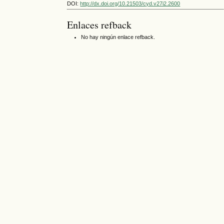
DOI:
http://dx.doi.org/10.21503/cyd.v27i2.2600
Enlaces refback
No hay ningún enlace refback.