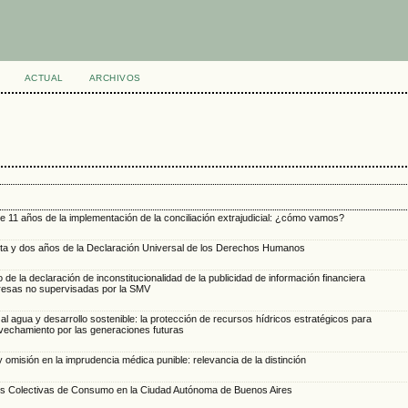
ACTUAL
ARCHIVOS
e 11 años de la implementación de la conciliación extrajudicial: ¿cómo vamos?
ta y dos años de la Declaración Universal de los Derechos Humanos
 de la declaración de inconstitucionalidad de la publicidad de información financiera
esas no supervisadas por la SMV
l agua y desarrollo sostenible: la protección de recursos hídricos estratégicos para
vechamiento por las generaciones futuras
 omisión en la imprudencia médica punible: relevancia de la distinción
s Colectivas de Consumo en la Ciudad Autónoma de Buenos Aires