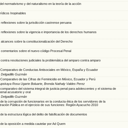
el normativismo y del naturalismo en la teoría de la acción
rídicos Inopinables
 reflexiones sobre la jurisdicción castrense peruana
 reflexiones sobre la vigencia e importancia de los derechos humanos
 alcances sobre la constitucionalización del Derecho
 comentarios sobre el nuevo código Procesal Penal
contra resoluciones judiciales la problemática del amparo contra amparo
s Comparativo de Conductas Antisociales en México, España y Ecuador
 Delgadillo Guzmán
s Comparativo de las Cifras de Feminicidio en México, Ecuador y Perú
Krupskaya Rosa Ugarte Boluarte, Brenda Nathaly Valdes Perez
 comparativo del sistema integral de justicia penal para adolescentes y el sistema de
 penal acusatorio y oral
 Delgadillo Guzmán
 de la corrupción de funcionarios en la conducta ética de los servidores de la
tración Pública en el ejercicio de sus funciones: Región Ayacucho 2010
 de la estructura lógica del delito de falsificación de documentos
s de la oposición a medida cautelar por Ad Quem