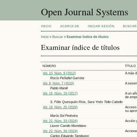
Open Journal Systems
INICIO
ACERCA DE
INICIAR SESIÓN
BUSCAR
Inicio
>
Buscar
>
Examinar índice de títulos
Examinar índice de títulos
NÚMERO
TÍTULO
Vol. 10, Núm. 9 (2012)
A más d
Rocío Peñafiel Garreta
Vol. 8, Núm. 7 (2010)
A sesen
Pablo Manili
Vol. 15, Núm. 19 (2017)
A un año
de empr
S. Félix Quesquén Ríos, Sara Ynés Tello Cabello
Vol. 18, Núm. 25 (2020)
Acceso a
su apro
María Sol Pedreira
Vol. 22, Núm. 33 (2024)
Acción y
Liuver Camilo Momblanc
Vol. 22, Núm. 34 (2024)
Accione
Carlos Eduardo Tambussi