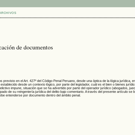
ARCHIVOS
ificación de documentos
tos previsto en el Art. 427º del Código Penal Peruano, desde una óptica de la lógica jurídica,
tablecido desde un contexto lógico, por parte del legislador, cuál es el bien o bienes jurídi
 delictivo impune, situación que se ha advertido por parte del operador jurídico (abogados, j
pado de su reingeniería jurídica del delito bajo comentario. A través del presente artículo se
 debe entenderse por documento dentro del ámbito penal.