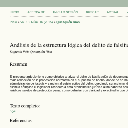
INICIO
ACERCA DE
INICIAR SESIÓN
BUSCAR
ACTUAL
Inicio
>
Vol. 13, Núm. 16 (2015)
>
Quesquén Rios
Análisis de la estructura lógica del delito de fals
Segundo Félix Quesquén Rios
Resumen
El presente artículo tiene como objetivo analizar el delito de falsificación de documen
mala redacción de la proposición normativa en el supuesto de hecho, donde no se ha es
administración de justicia y sanción al sujeto activo del delito, quedando su accionar
silencio cómplice el legislador respecto a esta problemática jurídica al no haberse ocu
jurídicos sujetos de protección penal, como delimitar con claridad y exactitud lo que
Texto completo:
PDF
Referencias