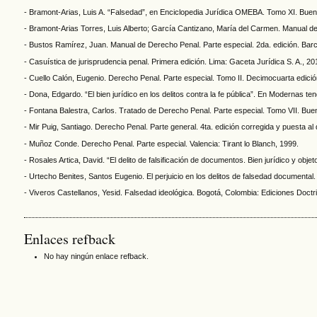
- Bramont-Arias, Luis A. “Falsedad”, en Enciclopedia Jurídica OMEBA. Tomo XI. Buen
- Bramont-Arias Torres, Luis Alberto; García Cantizano, María del Carmen. Manual de
- Bustos Ramírez, Juan. Manual de Derecho Penal. Parte especial. 2da. edición. Barce
- Casuística de jurisprudencia penal. Primera edición. Lima: Gaceta Jurídica S. A., 20
- Cuello Calón, Eugenio. Derecho Penal. Parte especial. Tomo II. Decimocuarta edición
- Dona, Edgardo. “El bien jurídico en los delitos contra la fe pública”. En Modernas 
- Fontana Balestra, Carlos. Tratado de Derecho Penal. Parte especial. Tomo VII. Buen
- Mir Puig, Santiago. Derecho Penal. Parte general. 4ta. edición corregida y puesta al
- Muñoz Conde. Derecho Penal. Parte especial. Valencia: Tirant lo Blanch, 1999.
- Rosales Artica, David. “El delito de falsificación de documentos. Bien jurídico y obje
- Urtecho Benites, Santos Eugenio. El perjuicio en los delitos de falsedad documental
- Viveros Castellanos, Yesid. Falsedad ideológica. Bogotá, Colombia: Ediciones Doctri
Enlaces refback
No hay ningún enlace refback.