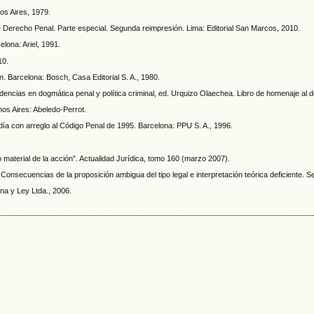
os Aires, 1979.
 Derecho Penal. Parte especial. Segunda reimpresión. Lima: Editorial San Marcos, 2010.
lona: Ariel, 1991.
10.
. Barcelona: Bosch, Casa Editorial S. A., 1980.
tendencias en dogmática penal y política criminal, ed. Urquizo Olaechea. Libro de homenaje a
os Aires: Abeledo-Perrot.
 día con arreglo al Código Penal de 1995. Barcelona: PPU S. A., 1996.
to material de la acción”. Actualidad Jurídica, tomo 160 (marzo 2007).
. Consecuencias de la proposición ambigua del tipo legal e interpretación teórica deficiente.
na y Ley Ltda., 2006.