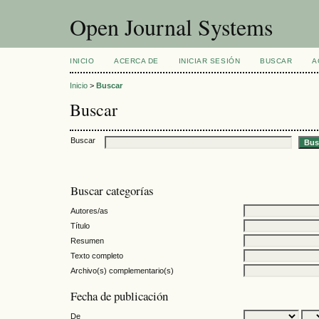
Open Journal Systems
INICIO
ACERCA DE
INICIAR SESIÓN
BUSCAR
A
Inicio
>
Buscar
Buscar
Buscar
Buscar categorías
Autores/as
Título
Resumen
Texto completo
Archivo(s) complementario(s)
Fecha de publicación
De