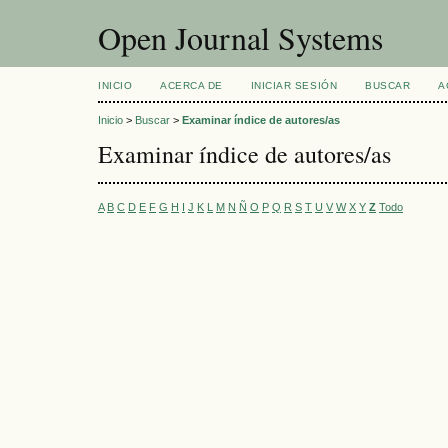
Open Journal Systems
INICIO
ACERCA DE
INICIAR SESIÓN
BUSCAR
A
Inicio
>
Buscar
>
Examinar índice de autores/as
Examinar índice de autores/as
A
B
C
D
E
F
G
H
I
J
K
L
M
N
Ñ
O
P
Q
R
S
T
U
V
W
X
Y
Z
Todo