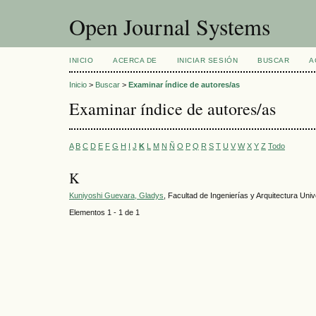
Open Journal Systems
INICIO
ACERCA DE
INICIAR SESIÓN
BUSCAR
A
Inicio
>
Buscar
>
Examinar índice de autores/as
Examinar índice de autores/as
A
B
C
D
E
F
G
H
I
J
K
L
M
N
Ñ
O
P
Q
R
S
T
U
V
W
X
Y
Z
Todo
K
Kuniyoshi Guevara, Gladys
, Facultad de Ingenierías y Arquitectura Uni
Elementos 1 - 1 de 1