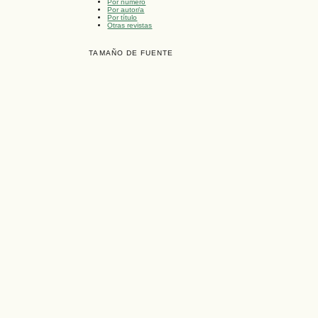
Por número
Por autor/a
Por título
Otras revistas
TAMAÑO DE FUENTE