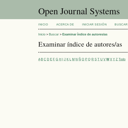
Open Journal Systems
INICIO
ACERCA DE
INICIAR SESIÓN
BUSCAR
Inicio
>
Buscar
>
Examinar índice de autores/as
Examinar índice de autores/as
A
B
C
D
E
F
G
H
I
J
K
L
M
N
Ñ
O
P
Q
R
S
T
U
V
W
X
Y
Z
Todo