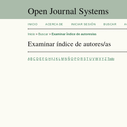
Open Journal Systems
INICIO
ACERCA DE
INICIAR SESIÓN
BUSCAR
A
Inicio
>
Buscar
>
Examinar índice de autores/as
Examinar índice de autores/as
A
B
C
D
E
F
G
H
I
J
K
L
M
N
Ñ
O
P
Q
R
S
T
U
V
W
X
Y
Z
Todo