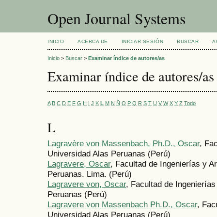
Open Journal Systems
INICIO
ACERCA DE
INICIAR SESIÓN
BUSCAR
A
Inicio
>
Buscar
>
Examinar índice de autores/as
Examinar índice de autores/as
A
B
C
D
E
F
G
H
I
J
K
L
M
N
Ñ
O
P
Q
R
S
T
U
V
W
X
Y
Z
Todo
L
Lagravère von Massenbach, Ph.D., Oscar
, Fa
Universidad Alas Peruanas (Perú)
Lagravere, Oscar
, Facultad de Ingenierías y A
Peruanas. Lima. (Perú)
Lagravere von, Oscar
, Facultad de Ingenierías
Peruanas (Perú)
Lagravere von Massenbach Ph.D., Oscar
, Fac
Universidad Alas Peruanas (Perú)