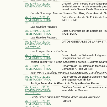
Vol. 5, Núm. 1 (2016):
Creación de un modelo matemático par
REVISTA CIENTÍFICA
de decisiones en la sobreventa de pas
basado en la Simulación de Montecarlo
Brenda Guadalupe Moreno, Samuel Curu Diaz, Víctor Andrade So
Vol. 3, Núm. 2 (2014):
Datos Generales de 5ta Edición de Rev
REVISTA CIENTÍFICA
INGETECNO
INGETECNO
Luis Ramírez Pacheco
Vol. 5, Núm. 1 (2016):
Datos Generales de 5ta Edición de Rev
REVISTA CIENTÍFICA
INGETECNO
Luis Ramírez Pacheco
Vol. 3, Núm. 1 (2014):
DATOS GENERALES DE LA REVISTA
REVISTA CIENTÍFICA
INGETECNO
Luis Enrique Ramírez Pacheco
Vol. 5, Núm. 1 (2016):
Desarrollo de un Sistema de Imágenes
REVISTA CIENTÍFICA
Geográficas con VB .Net
Tatiana Muñoz Vite, Fiorella Salvatierra Paredes, Guillermo Rod
Vol. 5, Núm. 1 (2016):
Desarrollo de un Sistema de Mensaje Mú
REVISTA CIENTÍFICA
Comandos AT con VB .Net
Jean Pierre Castañeda Mendoza, Rafael Eduardo Castañeda Alv
Vol. 5, Núm. 1 (2016):
Desarrollo de un Sistema Manejo y Man
REVISTA CIENTÍFICA
de Imágenes con VB .Net
Rodrigo Javier García Rivas, Luis Enrique Ramírez Pacheco
Vol. 2, Núm. 1 (2013):
Diseño y Control del Concreto Autoco
REVISTA CIENTÍFICA
en el Valle del Mantaro
INGETECNO
Sendy Grace Santa Cruz Noriega, Arturo Alayza Valenzuela
Vol. 3, Núm. 1 (2014):
Editorial
REVISTA CIENTÍFICA
INGETECNO