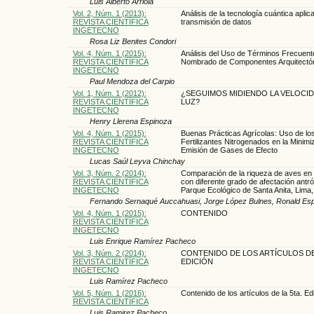
Luis Alberto Arriola
Vol. 2, Núm. 1 (2013):
Análisis de la tecnología cuántica aplic
REVISTA CIENTÍFICA
transmisión de datos
INGETECNO
Rosa Liz Benites Condori
Vol. 4, Núm. 1 (2015):
Análisis del Uso de Términos Frecuent
REVISTA CIENTÍFICA
Nombrado de Componentes Arquitectó
INGETECNO
Paul Mendoza del Carpio
Vol. 1, Núm. 1 (2012):
¿SEGUIMOS MIDIENDO LA VELOCID
REVISTA CIENTÍFICA
LUZ?
INGETECNO
Henry Llerena Espinoza
Vol. 4, Núm. 1 (2015):
Buenas Prácticas Agrícolas: Uso de lo
REVISTA CIENTÍFICA
Fertilizantes Nitrogenados en la Minimi
INGETECNO
Emisión de Gases de Efecto
Lucas Saúl Leyva Chinchay
Vol. 3, Núm. 2 (2014):
Comparación de la riqueza de aves en
REVISTA CIENTÍFICA
con diferente grado de afectación antró
INGETECNO
Parque Ecológico de Santa Anita, Lima,
Fernando Sernaqué Auccahuasi, Jorge López Bulnes, Ronald Esp
Vol. 4, Núm. 1 (2015):
CONTENIDO
REVISTA CIENTÍFICA
INGETECNO
Luis Enrique Ramírez Pacheco
Vol. 3, Núm. 2 (2014):
CONTENIDO DE LOS ARTÍCULOS DE
REVISTA CIENTÍFICA
EDICIÓN
INGETECNO
Luis Ramírez Pacheco
Vol. 5, Núm. 1 (2016):
Contenido de los artículos de la 5ta. Ed
REVISTA CIENTÍFICA
Luis Ramirez Pacheco