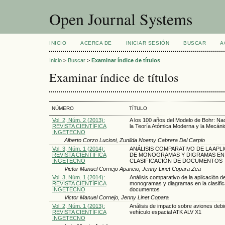
Open Journal Systems
INICIO
ACERCA DE
INICIAR SESIÓN
BUSCAR
A
Inicio
>
Buscar
>
Examinar índice de títulos
Examinar índice de títulos
NÚMERO
TÍTULO
Vol. 2, Núm. 2 (2013):
A los 100 años del Modelo de Bohr: Na
REVISTA CIENTÍFICA
la Teoría Atómica Moderna y la Mecáni
INGETECNO
Alberto Corzo Lucioni, Zunilda Noemy Cabrera Del Carpio
Vol. 3, Núm. 1 (2014):
ANÁLISIS COMPARATIVO DE LA APL
REVISTA CIENTÍFICA
DE MONOGRAMAS Y DIGRAMAS EN 
INGETECNO
CLASIFICACIÓN DE DOCUMENTOS
Victor Manuel Cornejo Aparicio, Jenny Linet Copara Zea
Vol. 3, Núm. 1 (2014):
Análisis comparativo de la aplicación d
REVISTA CIENTÍFICA
monogramas y diagramas en la clasific
INGETECNO
documentos
Victor Manuel Cornejo, Jenny Linet Copara
Vol. 2, Núm. 1 (2013):
Análisis de impacto sobre aviones debi
REVISTA CIENTÍFICA
vehículo espacial ATK ALV X1
INGETECNO