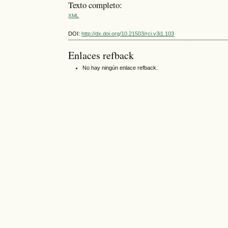
Texto completo:
XML
DOI:
http://dx.doi.org/10.21503/rci.v3i1.103
Enlaces refback
No hay ningún enlace refback.