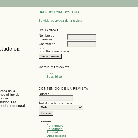
OPEN JOURNAL SYSTEMS
Servicio de ayuda de la revista
USUARIO/A
Nombre de
usuario/a
Contraseña
ctado en
No cerrar sesión
NOTIFICACIONES
Vista
Suscribirse
CONTENIDO DE LA REVISTA
ctos de la
Buscar
do el tipo de
rciones
ilidad. Las
Ámbito de la búsqueda
encia estructural
Examinar
Por número
Por autor/a
Por título
Otras revistas