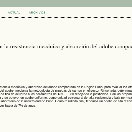
ACTUAL
ARCHIVOS
en la resistencia mecánica y absorción del adobe compa
sistencia mecánica y absorción del adobe compactado en la Región Puno, para evaluar los efe
 del adobe, mediante la metodología de pruebas de campo en el sector Rinconada, determinan
arena fina de acuerdo a los parámetros del RNE E.080 rebajando la plasticidad. Con las propo
y se obtuvo un adobe uniforme, como unidad estructural de alta resistencia y baja permeab
laboratorio de la universidad de Puno. Como resultado final, tenemos un adobe de alta resist
rber hasta de 7% de agua.
_____________