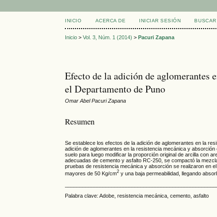
INICIO
ACERCA DE
INICIAR SESIÓN
BUSCAR
Inicio
>
Vol. 3, Núm. 1 (2014)
>
Pacuri Zapana
Efecto de la adición de aglomerantes 
el Departamento de Puno
Omar Abel Pacuri Zapana
Resumen
Se establece los efectos de la adición de aglomerantes en la re
adición de aglomerantes en la resistencia mecánica y absorción
suelo para luego modificar la proporción original de arcilla con 
adecuadas de cemento y asfalto RC-250, se compactó la mezcla 
pruebas de resistencia mecánica y absorción se realizaron en el 
2
mayores de 50 Kg/cm
y una baja permeabilidad, llegando abso
____________________________________________________
Palabra clave: Adobe, resistencia mecánica, cemento, asfalto