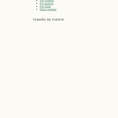
Por número
Por autor/a
Por título
Otras revistas
TAMAÑO DE FUENTE