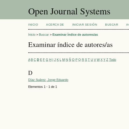
Open Journal Systems
INICIO
ACERCA DE
INICIAR SESIÓN
BUSCAR
A
Inicio
>
Buscar
>
Examinar índice de autores/as
Examinar índice de autores/as
A
B
C
D
E
F
G
H
I
J
K
L
M
N
Ñ
O
P
Q
R
S
T
U
V
W
X
Y
Z
Todo
D
Díaz Suárez, Jorge Eduardo
Elementos 1 - 1 de 1