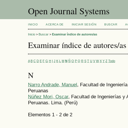
Open Journal Systems
INICIO
ACERCA DE
INICIAR SESIÓN
BUSCAR
A
Inicio
>
Buscar
>
Examinar índice de autores/as
Examinar índice de autores/as
A
B
C
D
E
F
G
H
I
J
K
L
M
N
Ñ
O
P
Q
R
S
T
U
V
W
X
Y
Z
Todo
N
Narro Andrade, Manuel
, Facultad de Ingenierí
Peruanas
Núñez Mori, Oscar
, Facultad de Ingenierías y 
Peruanas. Lima. (Perú)
Elementos 1 - 2 de 2