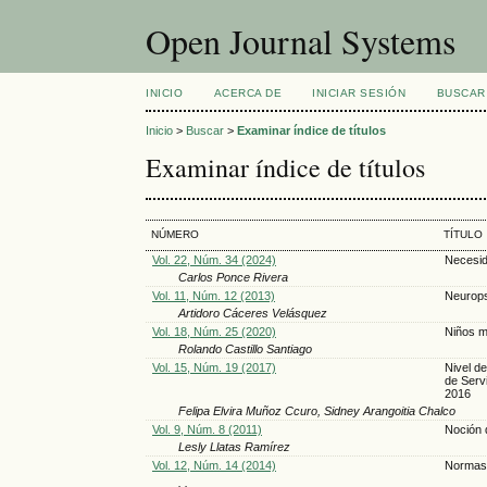
Open Journal Systems
INICIO
ACERCA DE
INICIAR SESIÓN
BUSCAR
Inicio
>
Buscar
>
Examinar índice de títulos
Examinar índice de títulos
NÚMERO
TÍTULO
Vol. 22, Núm. 34 (2024)
Necesid
Carlos Ponce Rivera
Vol. 11, Núm. 12 (2013)
Neuropsi
Artidoro Cáceres Velásquez
Vol. 18, Núm. 25 (2020)
Niños m
Rolando Castillo Santiago
Vol. 15, Núm. 19 (2017)
Nivel d
de Servi
2016
Felipa Elvira Muñoz Ccuro, Sidney Arangoitia Chalco
Vol. 9, Núm. 8 (2011)
Noción 
Lesly Llatas Ramírez
Vol. 12, Núm. 14 (2014)
Normas 
. .