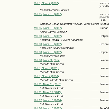
Vol. 5, Núm. 4 (2007)
Nuevas 
y modif
Manuel Miranda Canales
Vol. 15, Núm. 19 (2017)
Nuevo e
paciente
Piura
Giancarlo Jesús Rodríguez Velarde, Jorge Conde Leurtua
Vol. 15, Núm. 19 (2017)
Nulidad 
Aníbal Torres Vásquez
Vol. 10, Núm. 10 (2012)
Obligac
Eduardo Ronald Guevara Agostinelli
Vol. 10, Núm. 10 (2012)
Observa
Karl Heinz Gösell (Alemania)
Vol. 10, Núm. 10 (2012)
Origen, 
Manuel Zevallos Vera
Vol. 10, Núm. 9 (2012)
Palabra
Ricardo Díaz Bazán
Vol. 9, Núm. 8 (2011)
Palabra
Ricardo Díaz Bazán
Vol. 8, Núm. 7 (2010)
Palabra
Ricardo Alfredo Díaz Bazán
Vol. 11, Núm. 11 (2013)
Palabras
Fidel Ramírez Prado
Vol. 11, Núm. 12 (2013)
Palabras
Fidel Ramírez Prado
Vol. 12, Núm. 13 (2014)
Palabra
Fidel Ramírez Prado
Vol. 10, Núm. 10 (2012)
PALAB