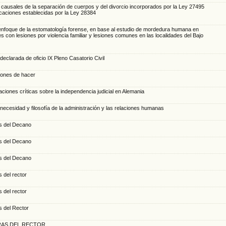
causales de la separación de cuerpos y del divorcio incorporados por la Ley 27495
icaciones establecidas por la Ley 28384
nfoque de la estomatología forense, en base al estudio de mordedura humana en
s con lesiones por violencia familiar y lesiones comunes en las localidades del Bajo
declarada de oficio IX Pleno Casatorio Civil
iones de hacer
ciones críticas sobre la independencia judicial en Alemania
necesidad y filosofía de la administración y las relaciones humanas
s del Decano
s del Decano
s del Decano
 del rector
 del rector
s del Rector
RAS DEL RECTOR