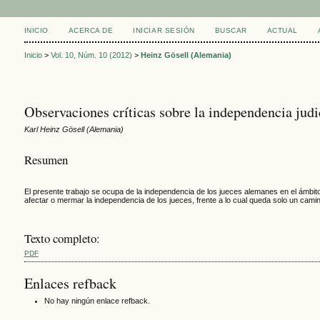
INICIO
ACERCA DE
INICIAR SESIÓN
BUSCAR
ACTUAL
Inicio
>
Vol. 10, Núm. 10 (2012)
>
Heinz Gösell (Alemania)
Observaciones críticas sobre la independencia jud
Karl Heinz Gösell (Alemania)
Resumen
El presente trabajo se ocupa de la independencia de los jueces alemanes en el ámbito 
afectar o mermar la independencia de los jueces, frente a lo cual queda solo un camin
Texto completo:
PDF
Enlaces refback
No hay ningún enlace refback.