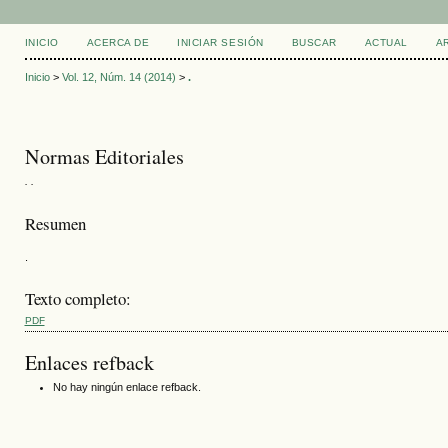
INICIO
ACERCA DE
INICIAR SESIÓN
BUSCAR
ACTUAL
A
Inicio
>
Vol. 12, Núm. 14 (2014)
>
.
Normas Editoriales
. .
Resumen
.
Texto completo:
PDF
Enlaces refback
No hay ningún enlace refback.