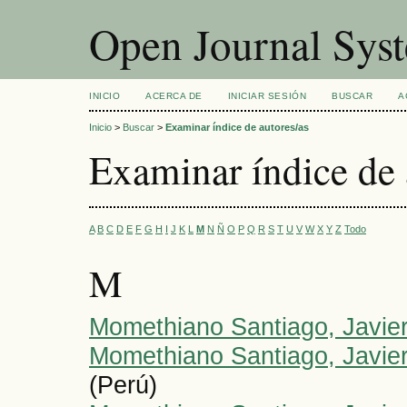
Open Journal Sys
INICIO
ACERCA DE
INICIAR SESIÓN
BUSCAR
A
Inicio
>
Buscar
>
Examinar índice de autores/as
Examinar índice de 
A
B
C
D
E
F
G
H
I
J
K
L
M
N
Ñ
O
P
Q
R
S
T
U
V
W
X
Y
Z
Todo
M
Momethiano Santiago, Javier
Momethiano Santiago, Javier
(Perú)