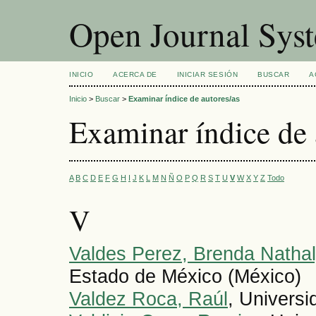
Open Journal Sys
INICIO
ACERCA DE
INICIAR SESIÓN
BUSCAR
A
Inicio
>
Buscar
>
Examinar índice de autores/as
Examinar índice de 
A
B
C
D
E
F
G
H
I
J
K
L
M
N
Ñ
O
P
Q
R
S
T
U
V
W
X
Y
Z
Todo
V
Valdes Perez, Brenda Nathal
Estado de México (México)
Valdez Roca, Raúl
, Univers