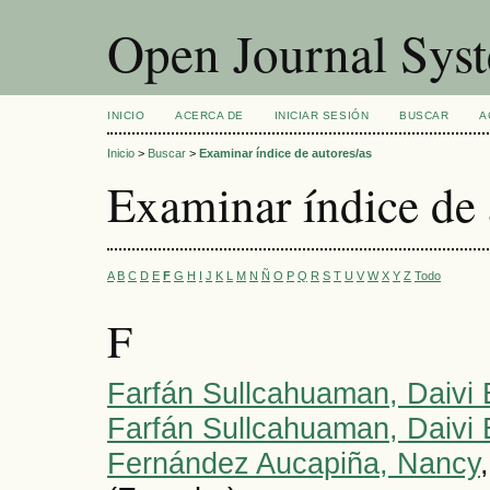
Open Journal Sys
INICIO
ACERCA DE
INICIAR SESIÓN
BUSCAR
A
Inicio
>
Buscar
>
Examinar índice de autores/as
Examinar índice de 
A
B
C
D
E
F
G
H
I
J
K
L
M
N
Ñ
O
P
Q
R
S
T
U
V
W
X
Y
Z
Todo
F
Farfán Sullcahuaman, Daivi
Farfán Sullcahuaman, Daivi
Fernández Aucapiña, Nancy