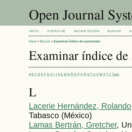
Open Journal Sys
INICIO
ACERCA DE
INICIAR SESIÓN
BUSCAR
A
Inicio
>
Buscar
>
Examinar índice de autores/as
Examinar índice de 
A
B
C
D
E
F
G
H
I
J
K
L
M
N
Ñ
O
P
Q
R
S
T
U
V
W
X
Y
Z
Todo
L
Lacerie Hernández, Rolando
Tabasco (México)
Lamas Bertrán, Gretcher
, U