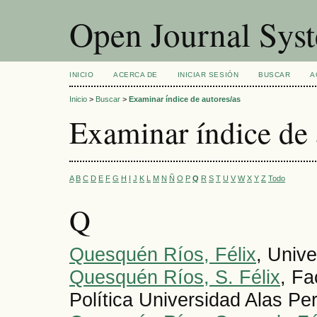
Open Journal Sys
INICIO
ACERCA DE
INICIAR SESIÓN
BUSCAR
A
Inicio
>
Buscar
>
Examinar índice de autores/as
Examinar índice de 
A
B
C
D
E
F
G
H
I
J
K
L
M
N
Ñ
O
P
Q
R
S
T
U
V
W
X
Y
Z
Todo
Q
Quesquén Ríos, Félix
, Univ
Quesquén Ríos, S. Félix
, Fa
Política Universidad Alas Pe