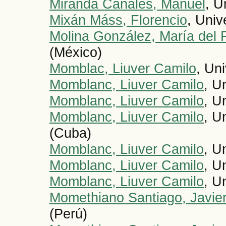
Miranda Canales, Manuel
, U
Mixán Máss, Florencio
, Univ
Molina González, María del 
(México)
Momblac, Liuver Camilo
, Un
Momblanc, Liuver Camilo
, U
Momblanc, Liuver Camilo
, U
Momblanc, Liuver Camilo
, U
(Cuba)
Momblanc, Liuver Camilo
, U
Momblanc, Liuver Camilo
, U
Momblanc, Liuver Camilo
, U
Momethiano Santiago, Javier
(Perú)