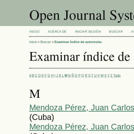
Open Journal Sys
INICIO
ACERCA DE
INICIAR SESIÓN
BUSCAR
A
Inicio
>
Buscar
>
Examinar índice de autores/as
Examinar índice de 
A
B
C
D
E
F
G
H
I
J
K
L
M
N
Ñ
O
P
Q
R
S
T
U
V
W
X
Y
Z
Todo
M
Mendoza Pérez, Juan Carlo
(Cuba)
Mendoza Pérez, Juan Carlo