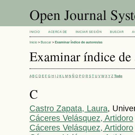
Open Journal Sys
INICIO
ACERCA DE
INICIAR SESIÓN
BUSCAR
A
Inicio
>
Buscar
>
Examinar índice de autores/as
Examinar índice de 
A
B
C
D
E
F
G
H
I
J
K
L
M
N
Ñ
O
P
Q
R
S
T
U
V
W
X
Y
Z
Todo
C
Castro Zapata, Laura
, Unive
Cáceres Velásquez, Artidoro
Cáceres Velásquez, Artidoro