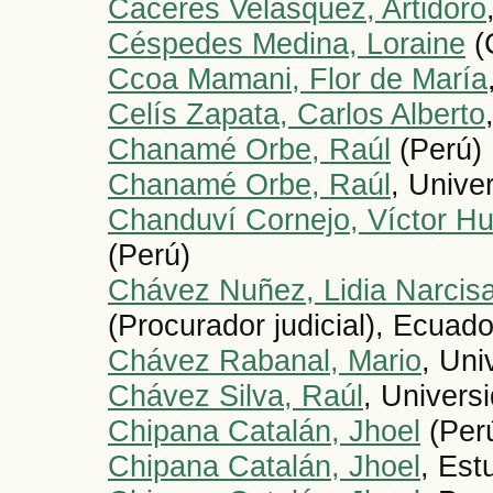
Cáceres Velásquez, Artidoro
Céspedes Medina, Loraine
(
Ccoa Mamani, Flor de María
Celís Zapata, Carlos Alberto
Chanamé Orbe, Raúl
(Perú)
Chanamé Orbe, Raúl
, Unive
Chanduví Cornejo, Víctor H
(Perú)
Chávez Nuñez, Lidia Narcis
(Procurador judicial), Ecuado
Chávez Rabanal, Mario
, Uni
Chávez Silva, Raúl
, Univers
Chipana Catalán, Jhoel
(Per
Chipana Catalán, Jhoel
, Est