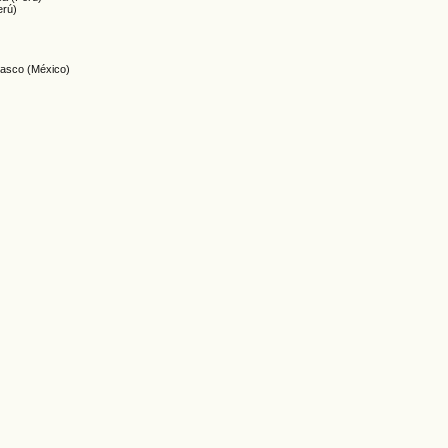
erú)
basco (México)