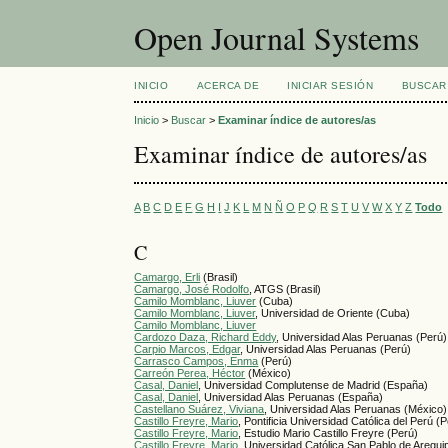
Open Journal Systems
INICIO
ACERCA DE
INICIAR SESIÓN
BUSCAR
Inicio
>
Buscar
>
Examinar índice de autores/as
Examinar índice de autores/as
A
B
C
D
E
F
G
H
I
J
K
L
M
N
Ñ
O
P
Q
R
S
T
U
V
W
X
Y
Z
Todo
C
Camargo, Erli
(Brasil)
Camargo, José Rodolfo
, ATGS (Brasil)
Camilo Momblanc, Liuver
(Cuba)
Camilo Momblanc, Liuver
, Universidad de Oriente (Cuba)
Camilo Momblanc, Liuver
Cardozo Daza, Richard Eddy
, Universidad Alas Peruanas (Perú)
Carpio Marcos, Edgar
, Universidad Alas Peruanas (Perú)
Carrasco Campos, Enma
(Perú)
Carreón Perea, Héctor
(México)
Casal, Daniel
, Universidad Complutense de Madrid (España)
Casal, Daniel
, Universidad Alas Peruanas (España)
Castellano Suárez, Viviana
, Universidad Alas Peruanas (México)
Castillo Freyre, Mario
, Pontificia Universidad Católica del Perú (
Castillo Freyre, Mario
, Estudio Mario Castillo Freyre (Perú)
Castillo Freyre, Mario
, Universidad Católica San Pablo de Arequi