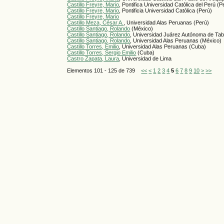
Castillo Freyre, Mario
, Pontifica Universidad Católica del Perú (P
Castillo Freyre, Mario
, Pontificia Universidad Católica (Perú)
Castillo Freyre, Mario
Castillo Meza, César A.
, Universidad Alas Peruanas (Perú)
Castillo Santiago, Rolando
(México)
Castillo Santiago, Rolando
, Universidad Juárez Autónoma de Ta
Castillo Santiago, Rolando
, Universidad Alas Peruanas (México)
Castillo Torres, Emilio
, Universidad Alas Peruanas (Cuba)
Castillo Torres, Sergio Emilio
(Cuba)
Castro Zapata, Laura
, Universidad de Lima
Elementos 101 - 125 de 739
<<
<
1
2
3
4
5
6
7
8
9
10
>
>>