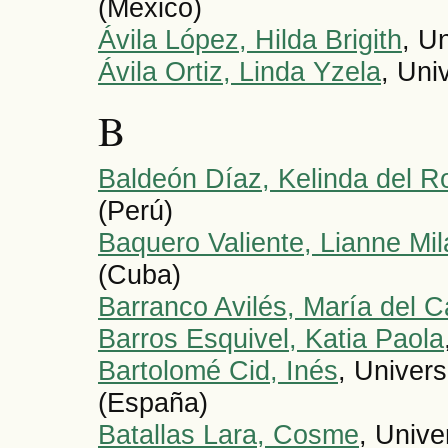
(México)
Ávila López, Hilda Brigith
, U
Ávila Ortiz, Linda Yzela
, Uni
B
Baldeón Díaz, Kelinda del R
(Perú)
Baquero Valiente, Lianne Mi
(Cuba)
Barranco Avilés, María del 
Barros Esquivel, Katia Paola
Bartolomé Cid, Inés
, Univer
(España)
Batallas Lara, Cosme
, Unive