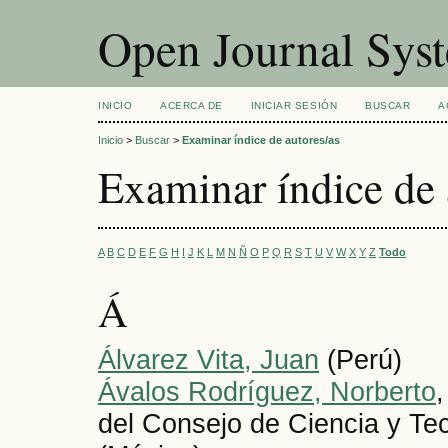
Open Journal Sys
INICIO
ACERCA DE
INICIAR SESIÓN
BUSCAR
A
Inicio
>
Buscar
>
Examinar índice de autores/as
Examinar índice de 
A
B
C
D
E
F
G
H
I
J
K
L
M
N
Ñ
O
P
Q
R
S
T
U
V
W
X
Y
Z
Todo
Á
Álvarez Vita, Juan
(Perú)
Ávalos Rodríguez, Norberto
del Consejo de Ciencia y Te