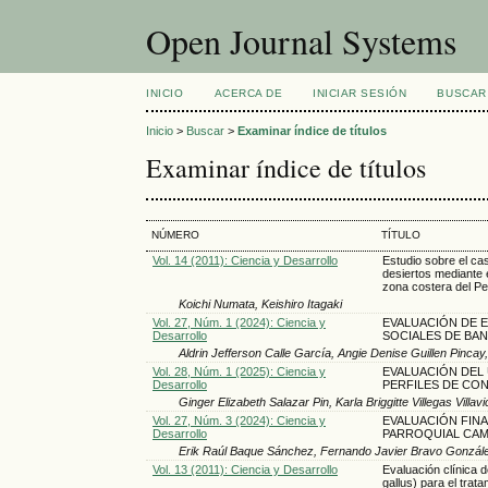
Open Journal Systems
INICIO
ACERCA DE
INICIAR SESIÓN
BUSCAR
Inicio
>
Buscar
>
Examinar índice de títulos
Examinar índice de títulos
NÚMERO
TÍTULO
Vol. 14 (2011): Ciencia y Desarrollo
Estudio sobre el ca
desiertos mediante 
zona costera del Pe
Koichi Numata, Keishiro Itagaki
Vol. 27, Núm. 1 (2024): Ciencia y
EVALUACIÓN DE E
Desarrollo
SOCIALES DE BA
Aldrin Jefferson Calle García, Angie Denise Guillen Pinc
Vol. 28, Núm. 1 (2025): Ciencia y
EVALUACIÓN DEL 
Desarrollo
PERFILES DE CO
Ginger Elizabeth Salazar Pin, Karla Briggitte Villegas V
Vol. 27, Núm. 3 (2024): Ciencia y
EVALUACIÓN FINA
Desarrollo
PARROQUIAL CA
Erik Raúl Baque Sánchez, Fernando Javier Bravo Gonzál
Vol. 13 (2011): Ciencia y Desarrollo
Evaluación clínica d
gallus) para el trat