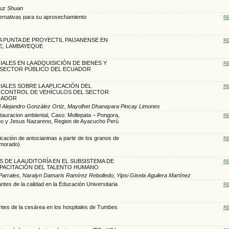
ruz Shuan
ternativas para su aprovechamiento
R
A PUNTA DE PROYECTIL PAIJANENSE EN
R
E, LAMBAYEQUE
ALES EN LA ADQUISICIÓN DE BIENES Y
R
L SECTOR PÚBLICO DEL ECUADOR
ALES SOBRE LA APLICACIÓN DEL
R
CONTROL DE VEHÍCULOS DEL SECTOR
UADOR
Joel Alejandro González Ortiz, Mayolhet Dhanayara Pincay Limones
tauracion ambiental, Caso: Mollepata – Pongora,
R
cho y Jesus Nazareno, Region de Ayacucho Perú
icación de antocianinas a partir de los granos de
R
 morado)
 DE LA AUDITORÍA EN EL SUBSISTEMA DE
R
PACITACIÓN DEL TALENTO HUMANO
arrales, Naralyn Damaris Ramírez Rebolledo, Yipsi Gisela Aguilera Martínez
ntes de la calidad en la Educación Universitaria
R
ntes de la cesárea en los hospitales de Tumbes
R