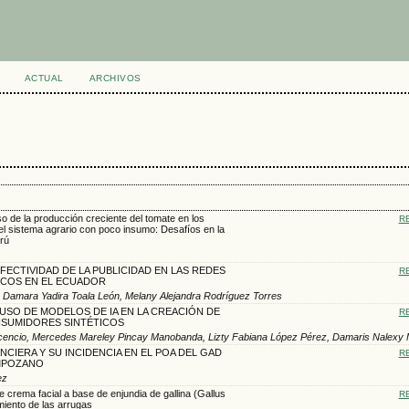
ACTUAL
ARCHIVOS
so de la producción creciente del tomate en los
R
el sistema agrario con poco insumo: Desafíos en la
rú
FECTIVIDAD DE LA PUBLICIDAD EN LAS REDES
R
NCOS EN EL ECUADOR
ay, Damara Yadira Toala León, Melany Alejandra Rodríguez Torres
USO DE MODELOS DE IA EN LA CREACIÓN DE
R
NSUMIDORES SINTÉTICOS
illavicencio, Mercedes Mareley Pincay Manobanda, Lizty Fabiana López Pérez, Damaris Nalexy
NCIERA Y SU INCIDENCIA EN EL POA DEL GAD
R
MPOZANO
ez
e crema facial a base de enjundia de gallina (Gallus
R
amiento de las arrugas