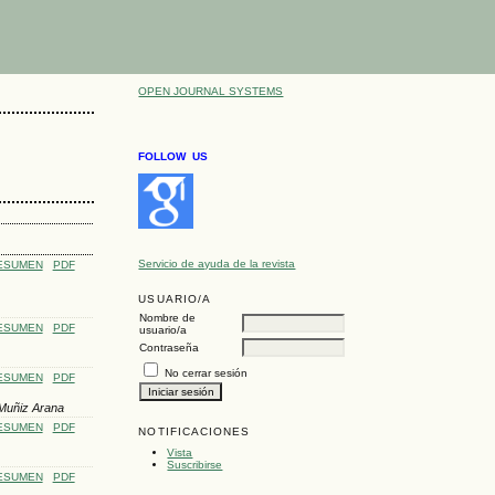
OPEN JOURNAL SYSTEMS
FOLLOW US
Servicio de ayuda de la revista
ESUMEN
PDF
USUARIO/A
Nombre de
ESUMEN
PDF
usuario/a
Contraseña
No cerrar sesión
ESUMEN
PDF
 Muñiz Arana
ESUMEN
PDF
NOTIFICACIONES
Vista
Suscribirse
ESUMEN
PDF