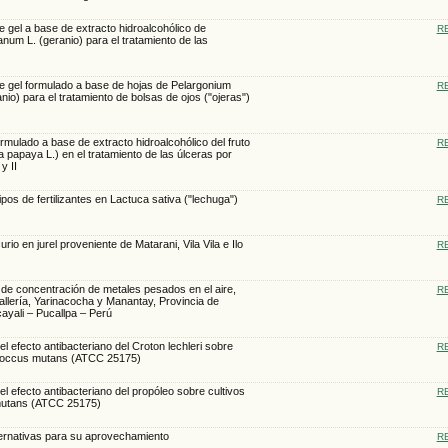
e gel a base de extracto hidroalcohólico de
R
num L. (geranio) para el tratamiento de las
de gel formulado a base de hojas de Pelargonium
R
nio) para el tratamiento de bolsas de ojos ("ojeras")
rmulado a base de extracto hidroalcohólico del fruto
R
 papaya L.) en el tratamiento de las úlceras por
y II
ipos de fertilizantes en Lactuca sativa ("lechuga")
R
rio en jurel proveniente de Matarani, Vila Vila e Ilo
R
l de concentración de metales pesados en el aire,
R
Callería, Yarinacocha y Manantay, Provincia de
cayali – Pucallpa – Perú
del efecto antibacteriano del Croton lechleri sobre
R
ococcus mutans (ATCC 25175)
del efecto antibacteriano del propóleo sobre cultivos
R
mutans (ATCC 25175)
ternativas para su aprovechamiento
R