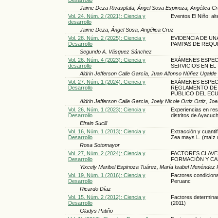
Jaime Deza Rivasplata, Ángel Sosa Espinoza, Angélica C
Vol. 24, Núm. 2 (2021): Ciencia y
Eventos El Niño: al
desarrollo
Jaime Deza, Ángel Sosa, Angélica Cruz
Vol. 28, Núm. 2 (2025): Ciencia y
EVIDENCIA DE UN
Desarrollo
PAMPAS DE REQU
Segundo A. Vásquez Sánchez
Vol. 26, Núm. 4 (2023): Ciencia y
EXÁMENES ESPECI
desarrollo
SERVICIOS EN E
Aldrin Jefferson Calle García, Juan Alfonso Núñez Ugalde
Vol. 27, Núm. 1 (2024): Ciencia y
EXÁMENES ESPECI
Desarrollo
REGLAMENTO DE 
PÚBLICO DEL EC
Aldrin Jefferson Calle García, Joely Nicole Ortiz Ortiz, 
Vol. 26, Núm. 1 (2023): Ciencia y
Experiencias en res
Desarrollo
distritos de Ayacu
Efrain Suclli
Vol. 16, Núm. 1 (2013): Ciencia y
Extracción y cuantif
Desarrollo
Zea mays L. (maíz
Rosa Sotomayor
Vol. 27, Núm. 2 (2024): Ciencia y
FACTORES CLAVES
Desarrollo
FORMACIÓN Y CA
Yixcely Maribel Espinoza Tuárez, María Isabel Menéndez P
Vol. 19, Núm. 1 (2016): Ciencia y
Factores condiciona
Desarrollo
Peruanc
Ricardo Díaz
Vol. 15, Núm. 2 (2012): Ciencia y
Factores determina
Desarrollo
(2011)
Gladys Patiño