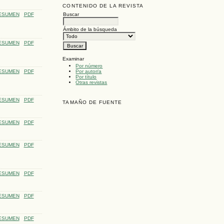
CONTENIDO DE LA REVISTA
ESUMEN
PDF
Buscar
Ámbito de la búsqueda
ESUMEN
PDF
Examinar
Por número
ESUMEN
PDF
Por autor/a
Por título
Otras revistas
ESUMEN
PDF
TAMAÑO DE FUENTE
ESUMEN
PDF
ESUMEN
PDF
ESUMEN
PDF
ESUMEN
PDF
ESUMEN
PDF