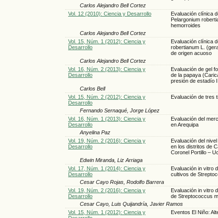
Carlos Alejandro Bell Cortez
Vol. 12 (2010): Ciencia y Desarrollo
Evaluación clínica d
Pelargonium robertia
hemorroides
Carlos Alejandro Bell Cortez
Vol. 15, Núm. 1 (2012): Ciencia y
Evaluación clínica 
Desarrollo
robertianum L. (gera
de origen acuoso
Carlos Alejandro Bell Cortez
Vol. 16, Núm. 2 (2013): Ciencia y
Evaluación de gel fo
Desarrollo
de la papaya (Carica
presión de estadío I 
Carlos Bell
Vol. 15, Núm. 2 (2012): Ciencia y
Evaluación de tres t
Desarrollo
Fernando Sernaqué, Jorge López
Vol. 16, Núm. 1 (2013): Ciencia y
Evaluación del mercu
Desarrollo
en Arequipa
Anyelina Paz
Vol. 19, Núm. 2 (2016): Ciencia y
Evaluación del nive
Desarrollo
en los distritos de 
Coronel Portillo – U
Edwin Miranda, Liz Arriaga
Vol. 17, Núm. 1 (2014): Ciencia y
Evaluación in vitro 
Desarrollo
cultivos de Strept
Cesar Cayo Rojas, Rodolfo Barrera
Vol. 19, Núm. 2 (2016): Ciencia y
Evaluación in vitro 
Desarrollo
de Streptococcus 
Cesar Cayo, Luis Quijandría, Javier Ramos
Vol. 15, Núm. 1 (2012): Ciencia y
Eventos El Niño: Al
Desarrollo