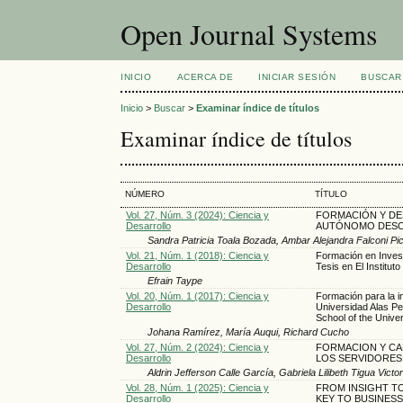
Open Journal Systems
INICIO
ACERCA DE
INICIAR SESIÓN
BUSCAR
Inicio
>
Buscar
>
Examinar índice de títulos
Examinar índice de títulos
NÚMERO
TÍTULO
Vol. 27, Núm. 3 (2024): Ciencia y
FORMACIÓN Y DE
Desarrollo
AUTÓNOMO DESC
Sandra Patricia Toala Bozada, Ambar Alejandra Falconi Pi
Vol. 21, Núm. 1 (2018): Ciencia y
Formación en Invest
Desarrollo
Tesis en El Institu
Efrain Taype
Vol. 20, Núm. 1 (2017): Ciencia y
Formación para la i
Desarrollo
Universidad Alas Pe
School of the Unive
Johana Ramírez, María Auqui, Richard Cucho
Vol. 27, Núm. 2 (2024): Ciencia y
FORMACION Y CA
Desarrollo
LOS SERVIDORES 
Aldrin Jefferson Calle García, Gabriela Lilibeth Tigua Victo
Vol. 28, Núm. 1 (2025): Ciencia y
FROM INSIGHT T
Desarrollo
KEY TO BUSINES