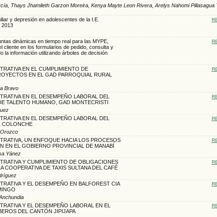
arcía, Thays Jhamileth Garzon Moreira, Kenya Mayte Leon Rivera, Arelys Nahomi Pillasagua 
liar y depresión en adolescentes de la I.E.
R
, 2013
ntas dinámicas en tiempo real para las MYPE,
R
 cliente en los formularios de pedido, consulta y
 la información utilizando árboles de decisión
TRATIVA EN EL CUMPLIMIENTO DE
R
OYECTOS EN EL GAD PARROQUIAL RURAL
ya Bravo
TRATIVA EN EL DESEMPEÑO LABORAL DEL
R
E TALENTO HUMANO, GAD MONTECRISTI
guez
TRATIVA EN EL DESEMPEÑO LABORAL DEL
R
L COLONCHE
z Orozco
STRATIVA, UN ENFOQUE HACIA LOS PROCESOS
R
N EN EL GOBIERNO PROVINCIAL DE MANABÍ
isa Yánez
TRATIVA Y CUMPLIMIENTO DE OBLIGACIONES
R
LA COOPERATIVA DE TAXIS SULTANA DEL CAFÉ
odríguez
TRATIVA Y EL DESEMPEÑO EN BALFOREST CIA
R
MINGO
 Anchundia
TRATIVA Y EL DESEMPEÑO LABORAL EN EL
R
EROS DEL CANTÓN JIPIJAPA