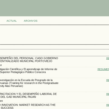
ACTUAL
ARCHIVOS
SEMPEÑO DEL PERSONAL: CASO GOBIERNO
R
ENTRALIZADO MUNICIPAL PORTOVIEJO
co
igación Científica y El aprendizaje de Informe de
RESUME
to Superior Pedagógico Público Coracora
nvestigación en la Escuela de Posgrado de la
R
ruanas (Training for research in the Postgraduate
rsity Alas Peruanas)
PACITACION Y EL DESEMPEÑO LABORAL DE
R
DEL GAD MUNICIPAL PAJAN
res
O INNOVATION: MARKET RESEARCH AS THE
R
S SUCCESS