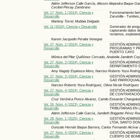
Aldrin Jefferson Calle García, Alisson Alejandra Baque G
Cecibel Pincay Zambrano
Vol. 17, Núm. 1 (2014): Ciencia y
Funcionamiento fami
Desarrollo
Zarumilla - Tumbes
Marleny Torrel, Mubbia Delgado
Vol. 11 (2010): Ciencia y Desarrollo
Generador de pregu
capturando datos del
reclamos, explotando
Karem Jacquelin Peralta Venegas
Vol. 27, Núm. 2 (2024): Ciencia y
GESTIÓN ADMINIS
Desarrollo
PROGRAMAS Y PR
PUERTO CAYO
Mónica del Pilar Quiñónez Cercado, Anabella Jamileth Co
Vol. 27, Núm. 3 (2024): Ciencia y
GESTIÓN ADMINIS
Desarrollo
DEPARTAMENTO D
Amy Nagely Espinoza Mero, Narciso Roberto Yoza Rodrí
Vol. 27, Núm. 3 (2024): Ciencia y
GESTIÓN ADMINIS
Desarrollo
GAD PARROQUIA
Narciso Roberto Yoza Rodríguez, Olivia Nicole Rodrígue
Vol. 27, Núm. 4 (2024): Ciencia y
GESTIÓN ADMINI
Desarrollo
DE CONTRATACIÓ
Cruz Verónica Ponce Alvarez, Camilo Estuardo Changolu
Vol. 26, Núm. 4 (2023): Ciencia y
GESTIÓN ADMINIS
desarrollo
TRIBUTARIAS EN 
Aldrin Jefferson Calle García, Jamileth Briggette Pérez R
Vol. 28, Núm. 1 (2025): Ciencia y
GESTIÓN ADMINIS
Desarrollo
LTDA, SANTO DO
Gonzalo Hernán Baque Barrera, Carlos Fernando Alcívar
Vol. 27, Núm. 4 (2024): Ciencia y
GESTIÓN ADMINIS
Desarrollo
CUERPO DE BOMB