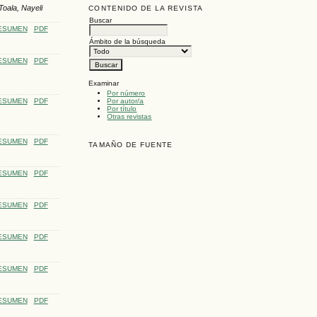
Toala, Nayeli
CONTENIDO DE LA REVISTA
Buscar
ESUMEN
PDF
Ámbito de la búsqueda
ESUMEN
PDF
Examinar
Por número
ESUMEN
PDF
Por autor/a
Por título
Otras revistas
ESUMEN
PDF
TAMAÑO DE FUENTE
ESUMEN
PDF
ESUMEN
PDF
ESUMEN
PDF
ESUMEN
PDF
ESUMEN
PDF