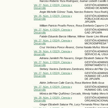
Narciso Roberto Yoza Rodríguez, Isamar Lisbeth Castillo 
Vol. 27, Núm. 2 (2024): Ciencia y
GESTIÓN ADMINIS
Desarrollo
UNIDAD DE ADMI
Angie Michelle Gómez Toala, Narciso Roberto Yoza Rodrí
Vol. 26, Núm. 3 (2023): Ciencia y
GESTIÓN ADMINIS
Desarrollo
PÚBLICA DE AGUA
JIPIJAPA
William Patricio Proaño Ponce, Rosa Estefanía Capurro C
Vol. 27, Núm. 4 (2024): Ciencia y
GESTIÓN ADMINIS
Desarrollo
GAD JIPIJAPA
Fabián Eduardo Barcia Villamar, Wilmer Xavier Lino Miran
Vol. 27, Núm. 2 (2024): Ciencia y
GESTIÓN ADMINIS
Desarrollo
MICROEMPRESA “
Cruz Verónica Ponce Álvarez, Gema Natalia Muñoz Morei
Vol. 26, Núm. 4 (2023): Ciencia y
GESTIÓN ADMINIS
desarrollo
SERVICIO AL USU
Adriana Jamileth Pin Navarro, Ginger Elizabeth Salazar Pi
Vol. 27, Núm. 2 (2024): Ciencia y
GESTIÓN ADMINIS
Desarrollo
DEPARTAMENTO D
Stefany Xaviera Zambrano Zambrano, Mónica del Pilar Q
Vol. 27, Núm. 4 (2024): Ciencia y
GESTIÓN ADMINIS
Desarrollo
HUMANO DE LA EM
DE JIPIJAPA
Aldrin Jefferson Calle García, Rosa Marlene Bello Azua
Vol. 27, Núm. 4 (2024): Ciencia y
GESTIÓN ADMINIS
Desarrollo
HUMANO DEL GAD
Mónica del Pilar Quiñónez Cercado, Wendy Nallely Mera M
Vol. 28, Núm. 2 (2025): Ciencia y
GESTIÓN ADMINIS
Desarrollo
ORGANIZACIONAL
Ginger Elizabeth Salazar Pin, Lucy Fernanda Pérez Narv