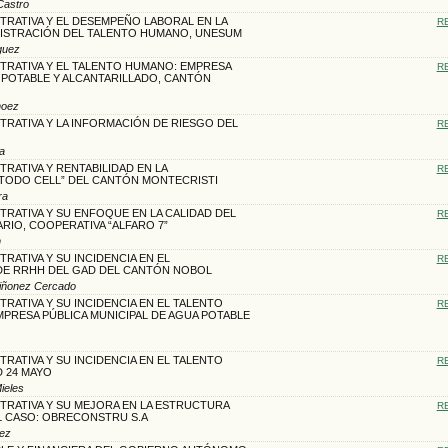
Castro
TRATIVA Y EL DESEMPEÑO LABORAL EN LA
R
NISTRACIÓN DEL TALENTO HUMANO, UNESUM
guez
TRATIVA Y EL TALENTO HUMANO: EMPRESA
R
 POTABLE Y ALCANTARILLADO, CANTÓN
hoez
TRATIVA Y LA INFORMACIÓN DE RIESGO DEL
R
da
TRATIVA Y RENTABILIDAD EN LA
R
TODO CELL” DEL CANTÓN MONTECRISTI
ra
TRATIVA Y SU ENFOQUE EN LA CALIDAD DEL
R
ARIO, COOPERATIVA “ALFARO 7”
n
TRATIVA Y SU INCIDENCIA EN EL
R
E RRHH DEL GAD DEL CANTÓN NOBOL
uiñonez Cercado
TRATIVA Y SU INCIDENCIA EN EL TALENTO
R
PRESA PÚBLICA MUNICIPAL DE AGUA POTABLE
TRATIVA Y SU INCIDENCIA EN EL TALENTO
R
 24 MAYO
ieles
TRATIVA Y SU MEJORA EN LA ESTRUCTURA
R
 CASO: OBRECONSTRU S.A
áez