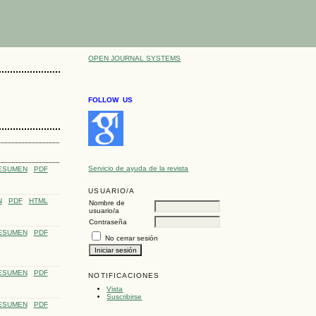
OPEN JOURNAL SYSTEMS
FOLLOW US
Servicio de ayuda de la revista
ESUMEN
PDF
USUARIO/A
N
PDF
HTML
Nombre de
usuario/a
Contraseña
ESUMEN
PDF
No cerrar sesión
ESUMEN
PDF
NOTIFICACIONES
Vista
Suscribirse
ESUMEN
PDF