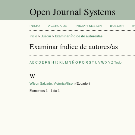
Open Journal Systems
INICIO
ACERCA DE
INICIAR SESIÓN
BUSCAR
A
Inicio
>
Buscar
>
Examinar índice de autores/as
Examinar índice de autores/as
A
B
C
D
E
F
G
H
I
J
K
L
M
N
Ñ
O
P
Q
R
S
T
U
V
W
X
Y
Z
Todo
W
Wilson Salgado, Victoria Allison
(Ecuador)
Elementos 1 - 1 de 1