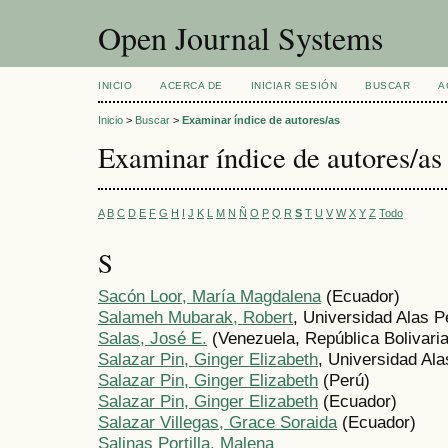
Open Journal Systems
INICIO
ACERCA DE
INICIAR SESIÓN
BUSCAR
A
Inicio
>
Buscar
>
Examinar índice de autores/as
Examinar índice de autores/as
A
B
C
D
E
F
G
H
I
J
K
L
M
N
Ñ
O
P
Q
R
S
T
U
V
W
X
Y
Z
Todo
S
Sacón Loor, María Magdalena
(Ecuador)
Salameh Mubarak, Robert
, Universidad Alas 
Salas, José E.
(Venezuela, República Bolivari
Salazar Pin, Ginger Elizabeth
, Universidad Al
Salazar Pin, Ginger Elizabeth
(Perú)
Salazar Pin, Ginger Elizabeth
(Ecuador)
Salazar Villegas, Grace Soraida
(Ecuador)
Salinas Portilla, Malena