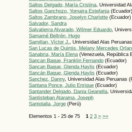
Saltos Delgado, María Cristina
, Universidad A
Saltos Ganchozo, Yomaira Estefania
(Ecuador
Saltos Zambrano, Joselyn Charlotte
(Ecuador)
Salvador, Sandra
Salvatierra Alvarado, Wilmer Eduardo
, Univer
Samamé Beltrén, Hugo
Samillan, Víctor J.
, Universidad Alas Peruanas
San Lucas de Quimis, Melany Mercedes Orla
Sanabria, María Elena
(Venezuela, República B
Sancan Baque, Franklin Fernando
(Ecuador)
Sancan Baque, Glenda Haylis
(Ecuador)
Sancán Baque, Glenda Haylis
(Ecuador)
Sanchez, Danny
, Universidad Alas Peruanas (
Santana Ponce, Julio Enrique
(Ecuador)
Santander Delgado, Dania Geanella
, Universi
Santisteban Atarama, Joseph
Santolalla, Jorge
(Perú)
Elementos 1 - 25 de 75
1
2
3
>
>>