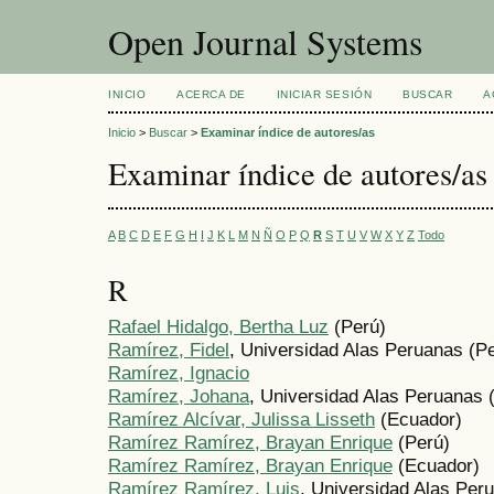
Open Journal Systems
INICIO
ACERCA DE
INICIAR SESIÓN
BUSCAR
A
Inicio
>
Buscar
>
Examinar índice de autores/as
Examinar índice de autores/as
A
B
C
D
E
F
G
H
I
J
K
L
M
N
Ñ
O
P
Q
R
S
T
U
V
W
X
Y
Z
Todo
R
Rafael Hidalgo, Bertha Luz
(Perú)
Ramírez, Fidel
, Universidad Alas Peruanas (P
Ramírez, Ignacio
Ramírez, Johana
, Universidad Alas Peruanas 
Ramírez Alcívar, Julissa Lisseth
(Ecuador)
Ramírez Ramírez, Brayan Enrique
(Perú)
Ramírez Ramírez, Brayan Enrique
(Ecuador)
Ramírez Ramírez, Luis
, Universidad Alas Per