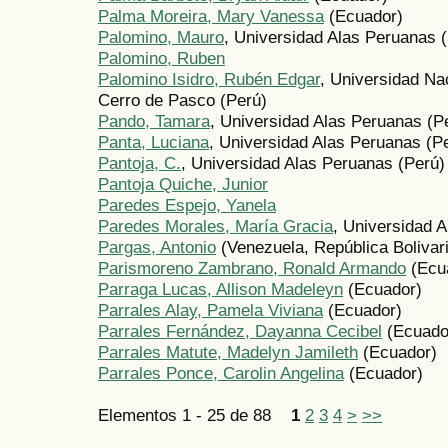
Palma Moreira, Mary Vanessa
(Ecuador)
Palomino, Mauro
, Universidad Alas Peruanas 
Palomino, Ruben
Palomino Isidro, Rubén Edgar
, Universidad Na
Cerro de Pasco (Perú)
Pando, Tamara
, Universidad Alas Peruanas (P
Panta, Luciana
, Universidad Alas Peruanas (P
Pantoja, C.
, Universidad Alas Peruanas (Perú)
Pantoja Quiche, Junior
Paredes Espejo, Yanela
Paredes Morales, María Gracia
, Universidad 
Pargas, Antonio
(Venezuela, República Bolivar
Parismoreno Zambrano, Ronald Armando
(Ecu
Parraga Lucas, Allison Madeleyn
(Ecuador)
Parrales Alay, Pamela Viviana
(Ecuador)
Parrales Fernández, Dayanna Cecibel
(Ecuado
Parrales Matute, Madelyn Jamileth
(Ecuador)
Parrales Ponce, Carolin Angelina
(Ecuador)
Elementos 1 - 25 de 88
1
2
3
4
>
>>