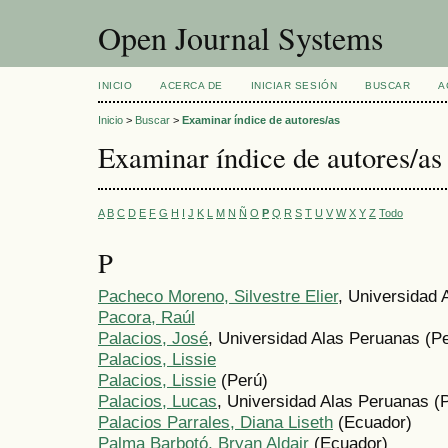
Open Journal Systems
INICIO
ACERCA DE
INICIAR SESIÓN
BUSCAR
A
Inicio
>
Buscar
>
Examinar índice de autores/as
Examinar índice de autores/as
A
B
C
D
E
F
G
H
I
J
K
L
M
N
Ñ
O
P
Q
R
S
T
U
V
W
X
Y
Z
Todo
P
Pacheco Moreno, Silvestre Elier
, Universidad 
Pacora, Raúl
Palacios, José
, Universidad Alas Peruanas (P
Palacios, Lissie
Palacios, Lissie
(Perú)
Palacios, Lucas
, Universidad Alas Peruanas (
Palacios Parrales, Diana Liseth
(Ecuador)
Palma Barbotó, Bryan Aldair
(Ecuador)