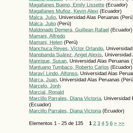
Magallanes Bueno, Emily Lissette
(Ecuador)
Magallanes Muñoz, Kevin Alexi
(Ecuador)
Malca, Julio
, Universidad Alas Peruanas (Perú
Malca, Julio
(Perú)
Maldonado Demera, Guillean Rafael
(Ecuador)
Mamani, Alfredo
Mamani, Helen
(Perú)
Manchuca Reyes, Víctor Orlando
, Universidad
Manobanda Suárez, Angel Alexis
, Universidad
Manrique, Susan
, Universidad Alas Peruanas 
Mantuano Tumbaco, Roberto Carlos
(Ecuador)
Maraví Lindo, Alfonso
, Universidad Alas Perua
Marca, Juan
, Universidad Alas Peruanas (Perú
Marcelo, Jonh
Marcial, Ronald
Marcillo Parrales, Diana Victoria
, Universidad 
(Ecuador)
Marcillo Parrales, Diana Victoria
(Ecuador)
Elementos 1 - 25 de 135
1
2
3
4
5
6
>
>>