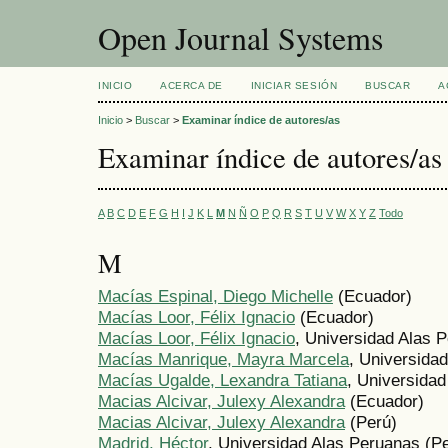
Open Journal Systems
INICIO
ACERCA DE
INICIAR SESIÓN
BUSCAR
A
Inicio
>
Buscar
>
Examinar índice de autores/as
Examinar índice de autores/as
A
B
C
D
E
F
G
H
I
J
K
L
M
N
Ñ
O
P
Q
R
S
T
U
V
W
X
Y
Z
Todo
M
Macías Espinal, Diego Michelle
(Ecuador)
Macías Loor, Félix Ignacio
(Ecuador)
Macías Loor, Félix Ignacio
, Universidad Alas 
Macías Manrique, Mayra Marcela
, Universida
Macías Ugalde, Lexandra Tatiana
, Universida
Macias Alcivar, Julexy Alexandra
(Ecuador)
Macias Alcivar, Julexy Alexandra
(Perú)
Madrid, Héctor
, Universidad Alas Peruanas (P