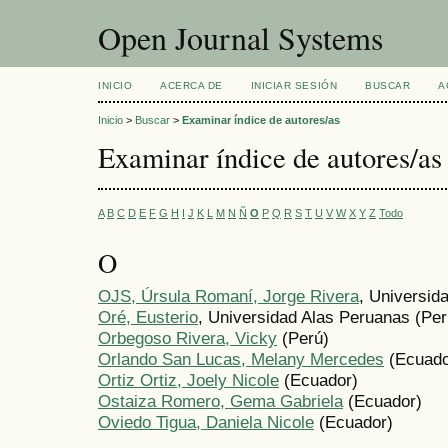
Open Journal Systems
INICIO
ACERCA DE
INICIAR SESIÓN
BUSCAR
A
Inicio
>
Buscar
>
Examinar índice de autores/as
Examinar índice de autores/as
A
B
C
D
E
F
G
H
I
J
K
L
M
N
Ñ
O
P
Q
R
S
T
U
V
W
X
Y
Z
Todo
O
OJS, Úrsula Romaní, Jorge Rivera
, Universida
Oré, Eusterio
, Universidad Alas Peruanas (Per
Orbegoso Rivera, Vicky
(Perú)
Orlando San Lucas, Melany Mercedes
(Ecuado
Ortiz Ortiz, Joely Nicole
(Ecuador)
Ostaiza Romero, Gema Gabriela
(Ecuador)
Oviedo Tigua, Daniela Nicole
(Ecuador)