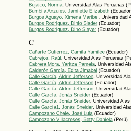
Bujaico, Norma
, Universidad Alas Peruanas (P
Bumbila Anzules, Jamilette Elizabeth
(Ecuador
Burgos Aguayo, Ximena Maribel
, Universidad 
Burgos Rodriguez, Dinio Slader
(Ecuador)
Burgos Rodriguez, Dino Slayer
(Ecuador)
C
Cañarte Gutierrez, Camila Yamilee
(Ecuador)
Cabrejos, Raúl
, Universidad Alas Peruanas (P
Cabrera Mora, Yaritza Pamela
, Universidad A
Calderón García, Edita Jimabel
(Ecuador)
Calle García, Aldrin Jefferson
, Universidad Al
Calle García, Aldrin Jefferson
(Ecuador)
Calle García, Aldrin Jefferson
, Universidad Al
Calle García, Jonás Sneider
(Ecuador)
Calle García, Jonás Sneider
, Universidad Ala
Calle García1, Jonás Sneider
, Universidad Al
Campozano Chele, José Luis
(Ecuador)
Campozano Villacreses, Betty Daniela
(Perú)