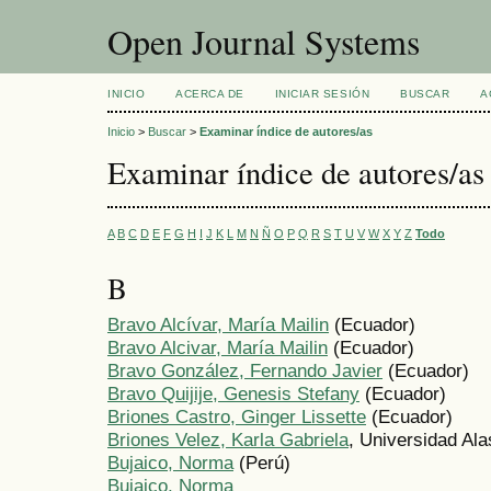
Open Journal Systems
INICIO
ACERCA DE
INICIAR SESIÓN
BUSCAR
A
Inicio
>
Buscar
>
Examinar índice de autores/as
Examinar índice de autores/as
A
B
C
D
E
F
G
H
I
J
K
L
M
N
Ñ
O
P
Q
R
S
T
U
V
W
X
Y
Z
Todo
B
Bravo Alcívar, María Mailin
(Ecuador)
Bravo Alcivar, María Mailin
(Ecuador)
Bravo González, Fernando Javier
(Ecuador)
Bravo Quijije, Genesis Stefany
(Ecuador)
Briones Castro, Ginger Lissette
(Ecuador)
Briones Velez, Karla Gabriela
, Universidad Al
Bujaico, Norma
(Perú)
Bujaico, Norma