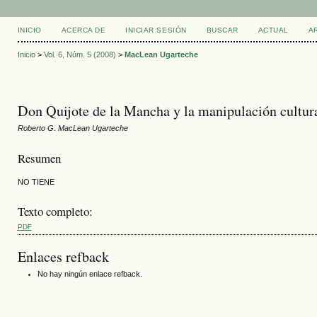
INICIO
ACERCA DE
INICIAR SESIÓN
BUSCAR
ACTUAL
A
Inicio
>
Vol. 6, Núm. 5 (2008)
>
MacLean Ugarteche
Don Quijote de la Mancha y la manipulación cultural
Roberto G. MacLean Ugarteche
Resumen
NO TIENE
Texto completo:
PDF
Enlaces refback
No hay ningún enlace refback.