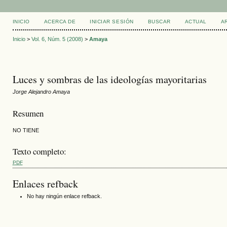
INICIO
ACERCA DE
INICIAR SESIÓN
BUSCAR
ACTUAL
A
Inicio
>
Vol. 6, Núm. 5 (2008)
>
Amaya
Luces y sombras de las ideologías mayoritarias
Jorge Alejandro Amaya
Resumen
NO TIENE
Texto completo:
PDF
Enlaces refback
No hay ningún enlace refback.