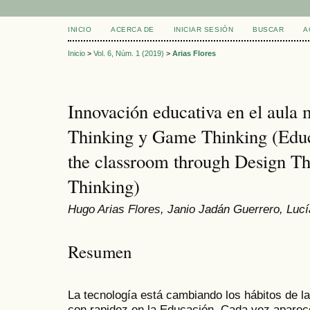
INICIO
ACERCA DE
INICIAR SESIÓN
BUSCAR
A
Inicio
>
Vol. 6, Núm. 1 (2019)
>
Arias Flores
Innovación educativa en el aula
Thinking y Game Thinking (Educa
the classroom through Design T
Thinking)
Hugo Arias Flores, Janio Jadán Guerrero, Lu
Resumen
La tecnología está cambiando los hábitos de l
con rapidez en la Educación. Cada vez apare