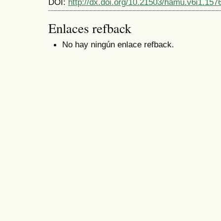
DOI:
http://dx.doi.org/10.21503/hamu.v6i1.157
Enlaces refback
No hay ningún enlace refback.